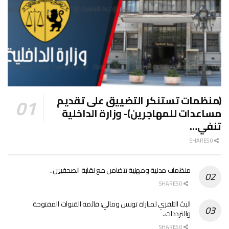
(منظمات تستنكر التضييق على تقديم
مساعدات للمهاجرين)- وزارة الداخلية
تنفي…
0 SHARES
منظمات مدنية ومهنية تتضامن مع نقابة الصحفيين..
0 SHARES
البث التلفزي لمباراة تونس ومالي: قائمة القنوات المفتوحة
والترددات..
0 SHARES