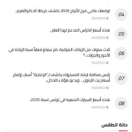
توقعات ماغي فرح للأبراج 2026 تكشف خريطة الحظ والتغيير..
0 SHARES
هذه أسعار الكراس المدعم لهذا العام..
0 SHARES
ثلاث سنوات من الزيادات المرتقبة: كم ستبلغ فعلياً نسبة الزيادة في
الأجور والجرايات..؟
0 SHARES
رئيس منظمة ارشاد المستهلك يكشف لـ”الإخبارية” أسباب إرتفاع
أسعار زيت الزيتون… ويدعو هؤلاء للتدخل..
0 SHARES
هذه أسعار السيارات الشعبية في تونس لسنة 2025..
0 SHARES
حالة الطقس