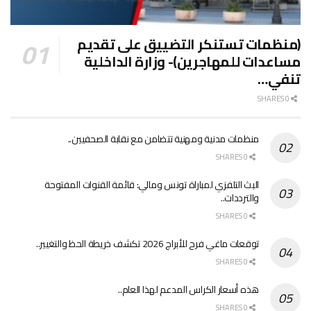
(منظمات تستنكر التضييق على تقديم
مساعدات للمهاجرين)- وزارة الداخلية
تنفي…
0 SHARES
منظمات مدنية ومهنية تتضامن مع نقابة الصحفيين..
0 SHARES
البث التلفزي لمباراة تونس ومالي: قائمة القنوات المفتوحة
والترددات..
0 SHARES
توقعات ماغي فرح للأبراج 2026 تكشف خريطة الحظ والتغيير..
0 SHARES
هذه أسعار الكراس المدعم لهذا العام..
0 SHARES