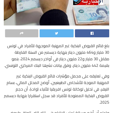
بلغ قائم القروض البنكية غير المهنية الموجهة للأفراد في تونس
30 مليار و464 مليون دينار بنهاية ديسمبر من السنة الفارطة
مقابل 30 مليار و22 مليون دينار في أواخر ديسمبر 2024، بنمو
بقيمة 442 مليون دينار، وفق بيانات نشرها البنك المركزي التونسي.
وفي تعليقه على مجمل مؤشرات قائم القروض البنكية غير
المهنية الموجة للأشخاص الطبيعيين، أوضح المحلل المالي، بسام
النيفر، في تحليل لوكالة تونس افريقيا للأنباء (وات)، أن حجم
القروض البنكية الممنوحة للأفراد قد سجل استقرارا بنهاية ديسمبر
2025.
واعتبر أن أهم مسالة تجلب الانتباه هي تلك التي تتعلق بقروض