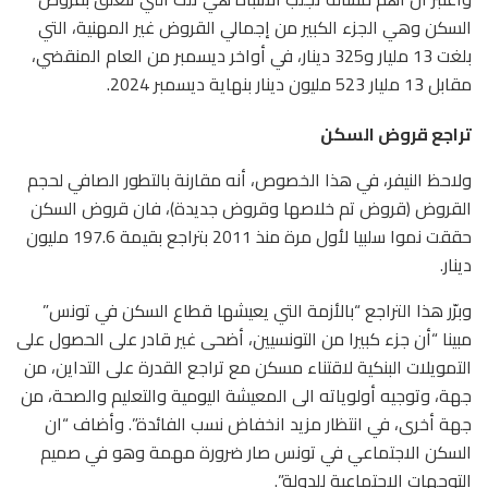
السكن وهي الجزء الكبير من إجمالي القروض غير المهنية، التي
بلغت 13 مليار و325 دينار، في أواخر ديسمبر من العام المنقضي،
مقابل 13 مليار 523 مليون دينار بنهاية ديسمبر 2024.
تراجع قروض السكن
ولاحظ النيفر، في هذا الخصوص، أنه مقارنة بالتطور الصافي لحجم
القروض (قروض تم خلاصها وقروض جديدة)، فان قروض السكن
حققت نموا سلبيا لأول مرة منذ 2011 بتراجع بقيمة 197.6 مليون
دينار.
وبرّر هذا التراجع “بالأزمة التي يعيشها قطاع السكن في تونس”
مبينا “أن جزء كبيرا من التونسيين، أضحى غير قادر على الحصول على
التمويلات البنكية لاقتناء مسكن مع تراجع القدرة على التداين، من
جهة، وتوجيه أولوياته الى المعيشة اليومية والتعليم والصحة، من
جهة أخرى، في انتظار مزيد انخفاض نسب الفائدة”. وأضاف “ان
السكن الاجتماعي في تونس صار ضرورة مهمة وهو في صميم
التوجهات الاجتماعية للدولة”.