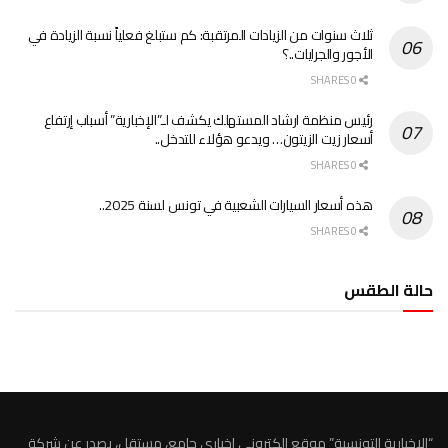
ثلاث سنوات من الزيادات المرتقبة: كم ستبلغ فعلياً نسبة الزيادة في
الأجور والجرايات..؟
0 SHARES
رئيس منظمة ارشاد المستهلك يكشف لـ”الإخبارية” أسباب إرتفاع
أسعار زيت الزيتون… ويدعو هؤلاء للتدخل..
0 SHARES
هذه أسعار السيارات الشعبية في تونس لسنة 2025..
0 SHARES
حالة الطقس
الطقس تونس
“الاخبارية التونسية” موقع الكتروني اخباري جامع، مستقل، يصدر عن شركة