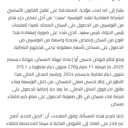
يشار إلى انه تمت، مؤخرا، المصادقة على تنقيح القانون الأساسي
للشركة العقارية للبلاد التونسية “سنيت” من أجل تمكين جزء هام
من التونسيين من الحصول على السكن المملك تنفيذا لتعليمات
رئيس الدولة، قيس سعيد، الذي شدد على ضرورة إستعادة هذا
النوع من السكن وتمكين شريحة واسعة من التونسيين من
الحصول على مساكن بأسعار معقولة تراعي قدرتهم الشرائية.
وبلغ قائم قروض تحسين أو إعادة تهيئة المسكن، بنهاية ديسمبر
2025، ما قيمته 11 مليار و270 مليون دينار متطورة بـ 315.1
مليون دينار مقارنة بديسمبر 2024. ويفسر المحلل المالي هذا
التطور في إطار تحسين فعلي للمسكن، من خلال التوسعة وبناء
طابق اخر فوق المنزل الاصلي، ما يعد حلا إضافيا للحصول على
فرصة لبناء مسكن في ظل صعوبة الحصول على مبلغ كبير لاقتناء
مسكن.
كما تترجم هذه المسألة، وفق المتحدث، أن “الجيل الجديد أصبح
غير قادر على النفاذ إلى القروض البنكية لا سيما المخصصة لاقتناء