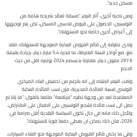
مسكن جديد”.
ومن ناحية أخرى، أثار النيفر “مسالة تعمّد شريحة هامة من
التونسيين، الحصول على قروض لتحسين المسكن، لكن يتم توجيهها
إلى أغراض أخرى خاصة نحو الاستهلاك”.
ولدى تطرقه إلى قائم القروض البنكية الموجهة للاستهلاك، فقد
بلغ، مع أواخر السنة الفارطة، ما قدره 5.4 مليار دينار، بزيادة بقيمة
297.6 مليون دينار، مقارنة بديسمبر 2024 بوتيرة اقل من حيث
الحجم
ولفت النيفر الانتباه إلى انه بالرغم من تخفيض البنك المركزي
التونسي لنسبة الفائدة المديرية، فإن نسب الفائدة البنكية
المعتمدة تعد من وجهة نظره “مرتفعة” متابعا بالقول: “ما زلنا لم
نصل الى نسب فائدة تشجع التونسيين على الاقبال على الاقتراض،
ولأجل ذلك فانه في حال تكون السياسة النقدية أقل صرامة في
2026، فان ذلك يمكن ان يعطي دفعا قويا للاستهلاك”.
وفي ما يخص قائم القروض البنكية الموجهة نحو اقتناء السيارات،