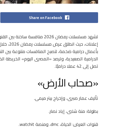
Share on Facebook
تشهد مسلسلات رمضان 2026 منافس
إعلانات، 
بأعمال درامية ضخمة، لتصبح المنافسات متنوعة بين التش
تصل إلى 42 عملا دراميًا.
«صحاب الأرض»
تأليف عمار صبرى، وإخراج بيتر ميمى.
بطولة: منة شلبى، إياد نصار.
قنوات العرض: الحياة، dmc، ومنصة watchit.