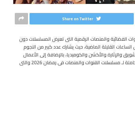
Share on Twitter
ة ساخنة بين القنوات الفضائية والمنصات الرقمية التى تعرض المسلسلات دون
حيث انطلق عرض مسلسلات رمضان 2026، خلال الساعات القليلة الماضية، حيث يشارك عدد كبير من النجوم
ويق والإثارة والأكشن والكوميديا، بالإضافة إلى الأعمال
الدرامية الصعيدية، وترصد «المصرى اليوم» الخريطة الكاملة لـ مسلسلات القنوات والمنصات فى رمضان 2026 والتى