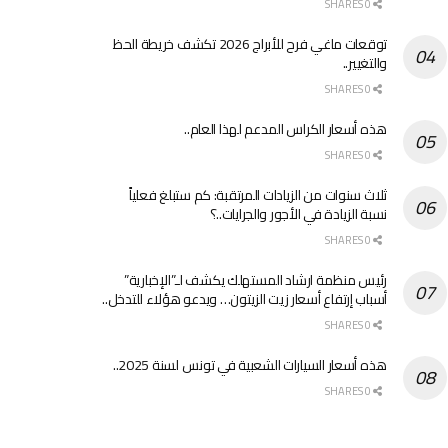
0 SHARES
توقعات ماغي فرح للأبراج 2026 تكشف خريطة الحظ
والتغيير..
0 SHARES
هذه أسعار الكراس المدعم لهذا العام..
0 SHARES
ثلاث سنوات من الزيادات المرتقبة: كم ستبلغ فعلياً
نسبة الزيادة في الأجور والجرايات..؟
0 SHARES
رئيس منظمة ارشاد المستهلك يكشف لـ”الإخبارية”
أسباب إرتفاع أسعار زيت الزيتون… ويدعو هؤلاء للتدخل..
0 SHARES
هذه أسعار السيارات الشعبية في تونس لسنة 2025..
0 SHARES