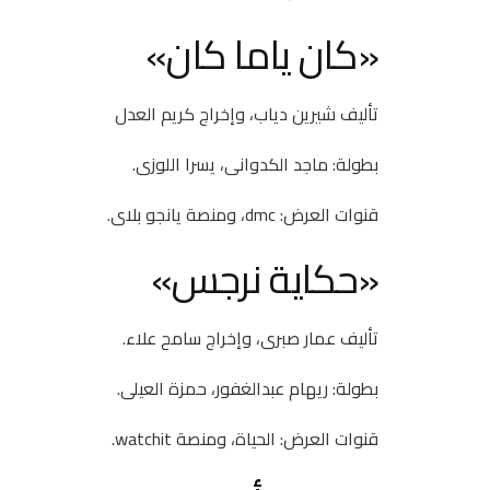
«كان ياما كان»
تأليف شيرين دياب، وإخراج كريم العدل
بطولة: ماجد الكدوانى، يسرا اللوزى.
قنوات العرض: dmc، ومنصة يانجو بلاى.
«حكاية نرجس»
تأليف عمار صبرى، وإخراج سامح علاء.
بطولة: ريهام عبدالغفور، حمزة العيلى.
قنوات العرض: الحياة، ومنصة watchit.