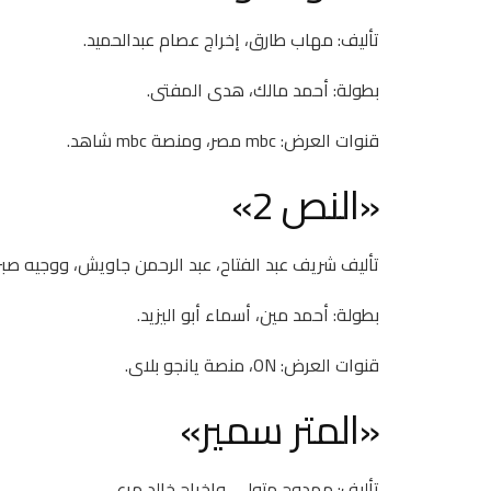
تأليف: مهاب طارق، إخراج عصام عبدالحميد.
بطولة: أحمد مالك، هدى المفتى.
قنوات العرض: mbc مصر، ومنصة mbc شاهد.
«النص 2»
تأليف شريف عبد الفتاح، عبد الرحمن جاويش، ووجيه صب
بطولة: أحمد مين، أسماء أبو اليزيد.
قنوات العرض: ON، منصة يانجو بلاى.
«المتر سمير»
تأليف: ممدوح متولى، وإخراج خالد مرعى.