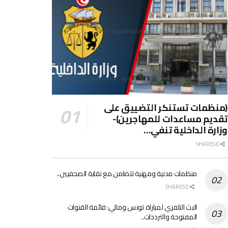
(منظمات تستنكر التضييق على
تقديم مساعدات للمهاجرين)-
وزارة الداخلية تنفي…
0 SHARES
منظمات مدنية ومهنية تتضامن مع نقابة الصحفيين..
0 SHARES
البث التلفزي لمباراة تونس ومالي: قائمة القنوات
المفتوحة والترددات..