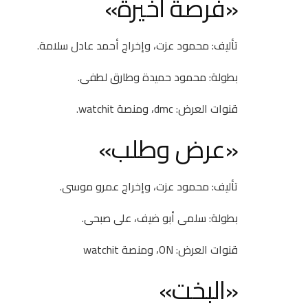
«فرصة أخيرة»
تأليف: محمود عزت، وإخراج أحمد عادل سلامة.
بطولة: محمود حميدة وطارق لطفى.
قنوات العرض: dmc، ومنصة watchit.
«عرض وطلب»
تأليف: محمود عزت، وإخراج عمرو موسى.
بطولة: سلمى أبو ضيف، على صبحى.
قنوات العرض: ON، ومنصة watchit
«البخت»