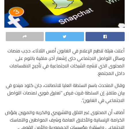
أعلنت هيئة تنظيم الإعلام في الغابون أمس الثلاثاء، حجب منصات
وسائل التواصل الاجتماعي حتى إشعار آخر، ملقية باللوم على
المحتوى الذي تنشره الشبكات الاجتماعية في تأجيج الانقسامات
داخل المجتمع.
وقال المتحدث باسم السلطة العليا للاتصالات، جان كلود ميندو في
بيان متلفز، إن السلطة قررت فرض “تعليق فوري لمنصات التواصل
الاجتماعي في الغابون”.
أضاف أن المحتوى غير اللائق والتشهيري والكريه والمهين يقوّض
الكرامة الإنسانية والأخلاق العامة وشرف المواطنين والتماسك
الاجتماعي واستقرار مؤسسات الجمهورية والأمن القومي.