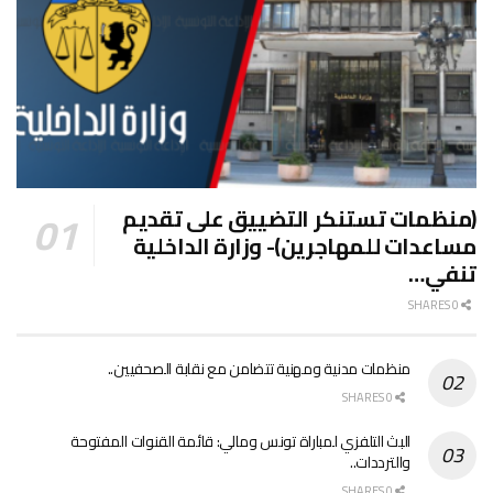
(منظمات تستنكر التضييق على تقديم
مساعدات للمهاجرين)- وزارة الداخلية
تنفي…
0 SHARES
منظمات مدنية ومهنية تتضامن مع نقابة الصحفيين..
0 SHARES
البث التلفزي لمباراة تونس ومالي: قائمة القنوات المفتوحة
والترددات..
0 SHARES