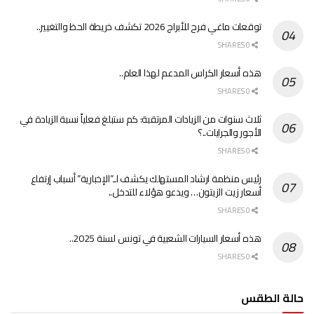
توقعات ماغي فرح للأبراج 2026 تكشف خريطة الحظ والتغيير..
0 SHARES
هذه أسعار الكراس المدعم لهذا العام..
0 SHARES
ثلاث سنوات من الزيادات المرتقبة: كم ستبلغ فعلياً نسبة الزيادة في
الأجور والجرايات..؟
0 SHARES
رئيس منظمة ارشاد المستهلك يكشف لـ”الإخبارية” أسباب إرتفاع
أسعار زيت الزيتون… ويدعو هؤلاء للتدخل..
0 SHARES
هذه أسعار السيارات الشعبية في تونس لسنة 2025..
0 SHARES
حالة الطقس