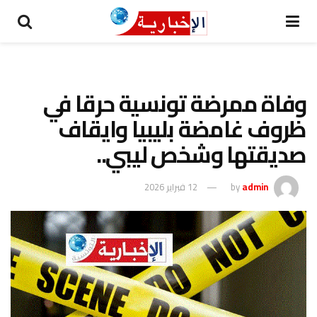
وفاة ممرضة تونسية حرقا في
ظروف غامضة بليبيا وايقاف
صديقتها وشخص ليبي..
admin
by
12 فبراير 2026