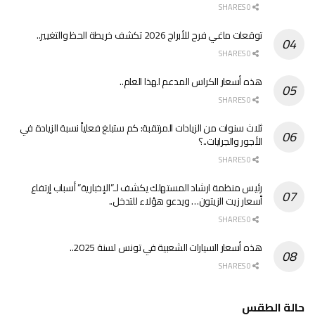
0 SHARES
توقعات ماغي فرح للأبراج 2026 تكشف خريطة الحظ والتغيير..
0 SHARES
هذه أسعار الكراس المدعم لهذا العام..
0 SHARES
ثلاث سنوات من الزيادات المرتقبة: كم ستبلغ فعلياً نسبة الزيادة في
الأجور والجرايات..؟
0 SHARES
رئيس منظمة ارشاد المستهلك يكشف لـ”الإخبارية” أسباب إرتفاع
أسعار زيت الزيتون… ويدعو هؤلاء للتدخل..
0 SHARES
هذه أسعار السيارات الشعبية في تونس لسنة 2025..
0 SHARES
حالة الطقس