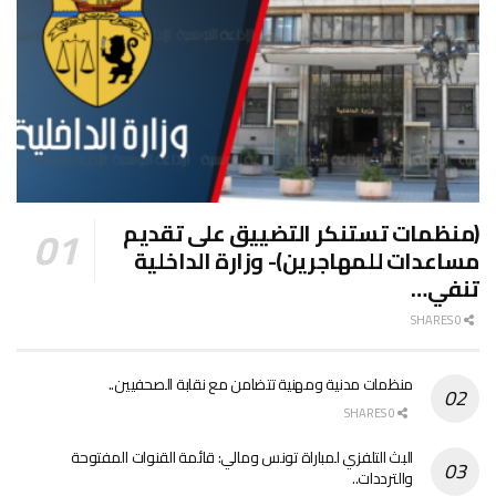
(منظمات تستنكر التضييق على تقديم
مساعدات للمهاجرين)- وزارة الداخلية
تنفي…
0 SHARES
منظمات مدنية ومهنية تتضامن مع نقابة الصحفيين..
0 SHARES
البث التلفزي لمباراة تونس ومالي: قائمة القنوات المفتوحة
والترددات..