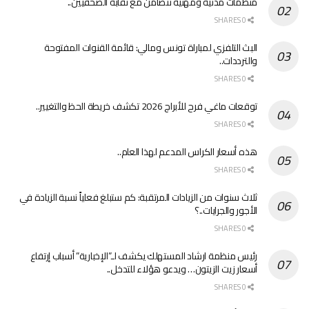
منظمات مدنية ومهنية تتضامن مع نقابة الصحفيين..
0 SHARES
البث التلفزي لمباراة تونس ومالي: قائمة القنوات المفتوحة
والترددات..
0 SHARES
توقعات ماغي فرح للأبراج 2026 تكشف خريطة الحظ والتغيير..
0 SHARES
هذه أسعار الكراس المدعم لهذا العام..
0 SHARES
ثلاث سنوات من الزيادات المرتقبة: كم ستبلغ فعلياً نسبة الزيادة في
الأجور والجرايات..؟
0 SHARES
رئيس منظمة ارشاد المستهلك يكشف لـ”الإخبارية” أسباب إرتفاع
أسعار زيت الزيتون… ويدعو هؤلاء للتدخل..
0 SHARES