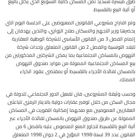
طرق ميسرة لتسديد ثمن المسكن كالية التسويغ الذي يكلل بالبيع
أو آلية البيع بالتقسيط.
وتم اقتراح مشروعي القانونين المعروضين على الجلسة اليوم التي
يحضرها وزير التجهيز والاسكان صلاح الزواري، واللذين يهدفان إلى
إتمام الفصل 3 من القانون الأساسي للشركة الوطنية العقارية
للبلاد التونسية والفصل 2 من القانون المتعلق بإحداث شركة
النهوض بالمساكن الاجتماعية بما يمكن الشركتين المذكورتين من
بيع المساكن الاجتماعية الممولة من موارد صندوق النهوض
بالمسكن لفائدة الأجراء بالتقسيط أو بمقتضى عقود الكراء
المملك.
وحسب وثيقة المشروعين، فان تفعيل الدور الاجتماعي للدولة في
مجال السكن من خلال توفير عقارات دولية بالدينار الرمزي للباعثين
العقاريين العموميين مع منحهما إمكانية التفويت في المساكن
الممولة عن طريق صندوق النهوض بالمسكن لفائدة الأجراء عبر
آلية البيع بالتقسيط لتجاوز المنع المنصوص عليه بالفصل 6 من
القانون عدد 39 لسنة 1998 المؤرخ في 2 جوان 1998 المتعلق