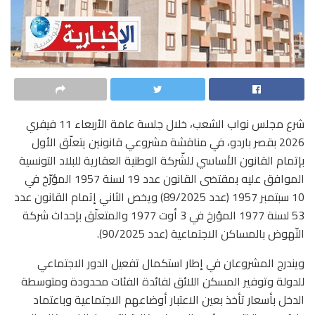
شرع مجلس نواب الشعب، خلال جلسة عامة الأربعاء 11 فيفري
2026 بقصر باردو، في مناقشة مشروعي قانونين يتعلّق الأول
بإتمام القانون الأساسي للشّركة الوطنية العقارية للبلاد التونسية
الموافق عليه بمقتضى القانون عدد 19 لسنة 1957 المؤرّخ في
10 سبتمبر 1957 (عدد 89/2025) ويخص الثاني إتمام القانون عدد
53 لسنة 1977 المؤرخ في 3 أوت 1977 والمتعلّق بإحداث شركة
النّهوض بالمساكن الاجتماعية (عدد 90/2025).
ويندرج المشروعان في إطار استكمال تفعيل الدور الاجتماعي
للدولة وتوفير المسكن اللائق لفائدة الفئات محدودة ومتوسطة
الدخل بأسعار تأخذ بعين الاعتبار أوضاعهم الاجتماعية وباعتماد