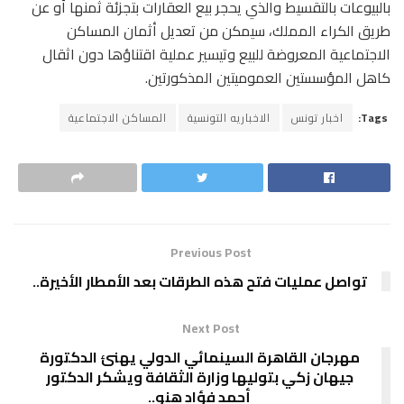
بالبيوعات بالتقسيط والذي يحجر بيع العقارات بتجزئة ثمنها أو عن
طريق الكراء المملك، سيمكن من تعديل أثمان المساكن
الاجتماعية المعروضة للبيع وتيسير عملية اقتناؤها دون اثقال
كاهل المؤسستين العموميتين المذكورتين.
Tags:
اخبار تونس
الاخباريه التونسية
المساكن الاجتماعية
Previous Post
تواصل عمليات فتح هذه الطرقات بعد الأمطار الأخيرة..
Next Post
مهرجان القاهرة السينمائي الدولي يهنئ الدكتورة
جيهان زكي بتوليها وزارة الثقافة ويشكر الدكتور
أحمد فؤاد هنو..