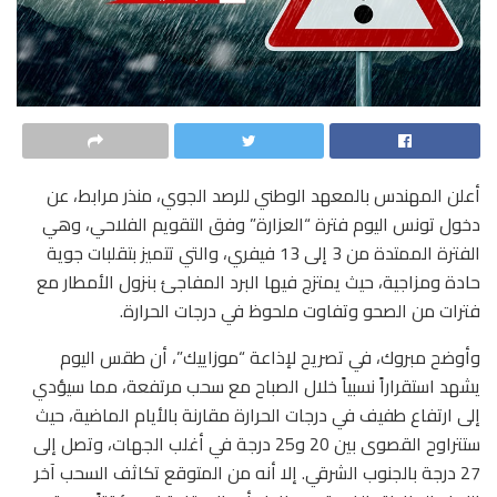
أعلن المهندس بالمعهد الوطني للرصد الجوي، منذر مرابط، عن
دخول تونس اليوم فترة “العزارة” وفق التقويم الفلاحي، وهي
الفترة الممتدة من 3 إلى 13 فيفري، والتي تتميز بتقلبات جوية
حادة ومزاجية، حيث يمتزج فيها البرد المفاجئ بنزول الأمطار مع
فترات من الصحو وتفاوت ملحوظ في درجات الحرارة.
وأوضح مبروك، في تصريح لإذاعة “موزاييك”، أن طقس اليوم
يشهد استقراراً نسبياً خلال الصباح مع سحب مرتفعة، مما سيؤدي
إلى ارتفاع طفيف في درجات الحرارة مقارنة بالأيام الماضية، حيث
ستتراوح القصوى بين 20 و25 درجة في أغلب الجهات، وتصل إلى
27 درجة بالجنوب الشرقي. إلا أنه من المتوقع تكاثف السحب آخر