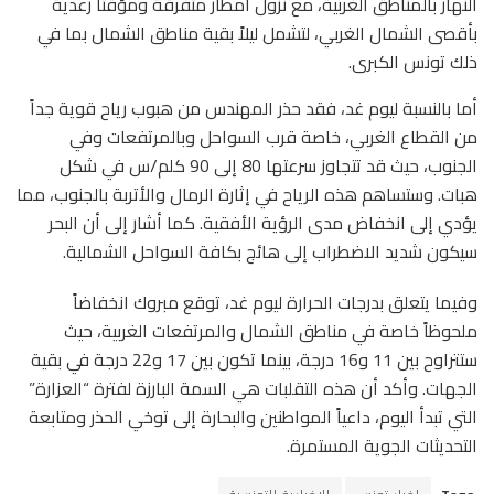
النهار بالمناطق الغربية، مع نزول أمطار متفرقة ومؤقتاً رعدية
بأقصى الشمال الغربي، لتشمل ليلاً بقية مناطق الشمال بما في
ذلك تونس الكبرى.
أما بالنسبة ليوم غد، فقد حذر المهندس من هبوب رياح قوية جداً
من القطاع الغربي، خاصة قرب السواحل وبالمرتفعات وفي
الجنوب، حيث قد تتجاوز سرعتها 80 إلى 90 كلم/س في شكل
هبات. وستساهم هذه الرياح في إثارة الرمال والأتربة بالجنوب، مما
يؤدي إلى انخفاض مدى الرؤية الأفقية. كما أشار إلى أن البحر
سيكون شديد الاضطراب إلى هائج بكافة السواحل الشمالية.
وفيما يتعلق بدرجات الحرارة ليوم غد، توقع مبروك انخفاضاً
ملحوظاً خاصة في مناطق الشمال والمرتفعات الغربية، حيث
ستتراوح بين 11 و16 درجة، بينما تكون بين 17 و22 درجة في بقية
الجهات. وأكد أن هذه التقلبات هي السمة البارزة لفترة “العزارة”
التي تبدأ اليوم، داعياً المواطنين والبحارة إلى توخي الحذر ومتابعة
التحديثات الجوية المستمرة.