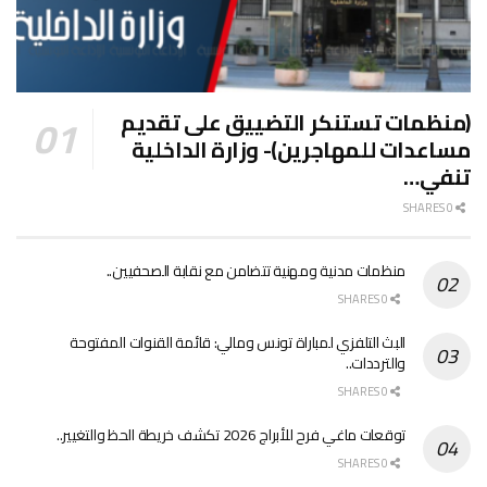
(منظمات تستنكر التضييق على تقديم
مساعدات للمهاجرين)- وزارة الداخلية
تنفي…
0 SHARES
منظمات مدنية ومهنية تتضامن مع نقابة الصحفيين..
0 SHARES
البث التلفزي لمباراة تونس ومالي: قائمة القنوات المفتوحة
والترددات..
0 SHARES
توقعات ماغي فرح للأبراج 2026 تكشف خريطة الحظ والتغيير..
0 SHARES