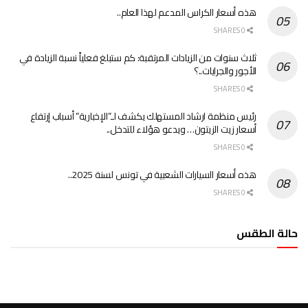
هذه أسعار الكراس المدعم لهذا العام..
0 SHARES
ثلاث سنوات من الزيادات المرتقبة: كم ستبلغ فعلياً نسبة الزيادة في
الأجور والجرايات..؟
0 SHARES
رئيس منظمة ارشاد المستهلك يكشف لـ”الإخبارية” أسباب إرتفاع
أسعار زيت الزيتون… ويدعو هؤلاء للتدخل..
0 SHARES
هذه أسعار السيارات الشعبية في تونس لسنة 2025..
0 SHARES
حالة الطقس
الطقس تونس