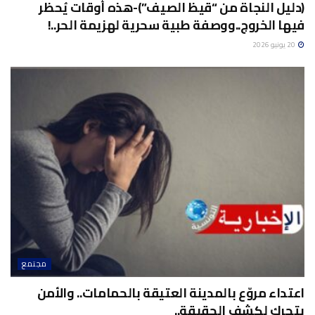
(دليل النجاة من “قيظ الصيف”)-هذه أوقات يُحظر
فيها الخروج..ووصفة طبية سحرية لهزيمة الحر..!
20 يونيو 2026
مجتمع
اعتداء مروّع بالمدينة العتيقة بالحمامات.. والأمن
يتحرك لكشف الحقيقة..