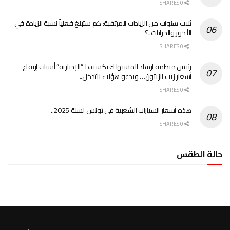
0 SHARES
ثلاث سنوات من الزيادات المرتقبة: كم ستبلغ فعلياً نسبة الزيادة في
الأجور والجرايات..؟
0 SHARES
رئيس منظمة ارشاد المستهلك يكشف لـ”الإخبارية” أسباب إرتفاع
أسعار زيت الزيتون… ويدعو هؤلاء للتدخل..
0 SHARES
هذه أسعار السيارات الشعبية في تونس لسنة 2025..
0 SHARES
حالة الطقس
الطقس تونس