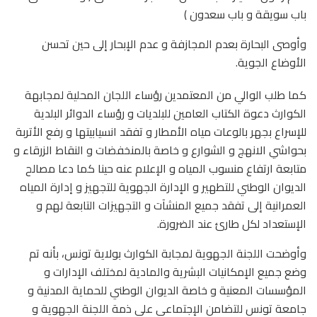
باب سويقة و باب سعدون )
وأوصى البحارة بعدم المجازفة و عدم الإبحار إلى حين تحسن
الأوضاع الجوية.
كما طلب الوالي من المعتمدين رؤساء اللجان المحلية لمجابهة
الكوارث دعوة الكتاب العامين للبلديات و رؤساء الدوائر البلدية
للإسراع بجهر بالوعات مياه الأمطار و تفقد انسيابيتها و رفع الأتربة
بحواشي الانهج و الشوارع و خاصة بالمنخفضات و النقاط الزرقاء و
متابعة ارتفاع منسوب المياه و الإعلام عنه حينا كما دعا مصالح
الديوان الوطني للتطهير و الإدارة الجهوية للتجهيز و إدارة المياه
العمرانية إلى تفقد جميع المنشآت و التجهيزات التابعة لهم و
الإستعداد لكل طارئ عند الضرورة.
وأوضحت اللجنة الجهوية لمجابة الكوارث بولاية تونس، بأنه تم
وضع جميع الإمكانيات البشرية والمادية لمختلف الإدارات و
المؤسسات المعنية و خاصة الديوان الوطني للحماية المدنية و
جامعة تونس للتضامن الإجتماعي على ذمة اللجنة الجهوية و