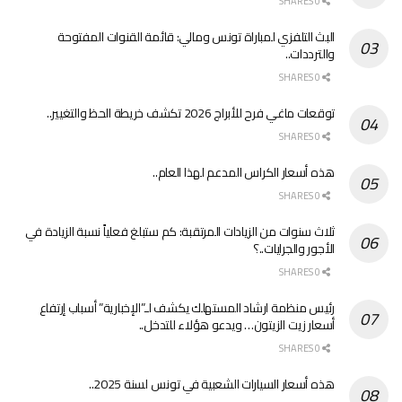
0 SHARES
البث التلفزي لمباراة تونس ومالي: قائمة القنوات المفتوحة
والترددات..
0 SHARES
توقعات ماغي فرح للأبراج 2026 تكشف خريطة الحظ والتغيير..
0 SHARES
هذه أسعار الكراس المدعم لهذا العام..
0 SHARES
ثلاث سنوات من الزيادات المرتقبة: كم ستبلغ فعلياً نسبة الزيادة في
الأجور والجرايات..؟
0 SHARES
رئيس منظمة ارشاد المستهلك يكشف لـ”الإخبارية” أسباب إرتفاع
أسعار زيت الزيتون… ويدعو هؤلاء للتدخل..
0 SHARES
هذه أسعار السيارات الشعبية في تونس لسنة 2025..