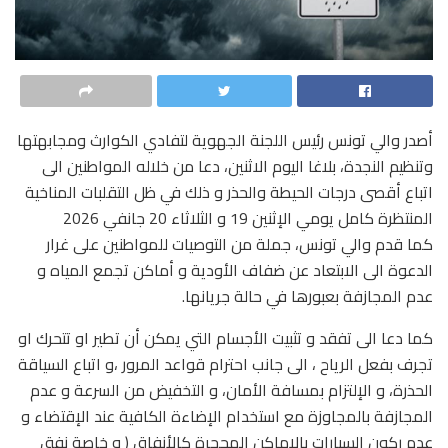
أصدر والي تونس رئيس اللجنة الجهوية لتفادي الكوارث ومجابهتها
وتنظيم النجدة، بلاغا اليوم الاثنين، دعا من خلاله المواطنين الى
اتباع أقصى درجات الحيطة والحذر و ذلك في ظل التقلبات المناخية
المنتظرة كامل يومي الإثنين 19 و الثلاثاء 20 جانفي 2026
كما قدم والي تونس، جملة من التوصيات للمواطنين على غرار
الدعوة الى الابتعاد عن ضفاف الأودية و أماكن تجمع المياه و
عدم المجازفة بعبورها في حالة جريانها.
كما دعا الى تفقد و تثبيت الأجسام التي يمكن أن تطير او تتحرك او
تجرف بفعل الرياح ، الى جانب احترام قواعد المرور ،و اتباع السياقة
الحذرة، و الإلتزام بمسافة الأمان، و التخفيض من السرعة و عدم
المجازفة بالمجاوزة مع استخدام الإضاءة الكافية عند الإقتضاء و
عدم ركون السيارات بالاماكن المحجرة كالأنفاق ( و خاصة نفق