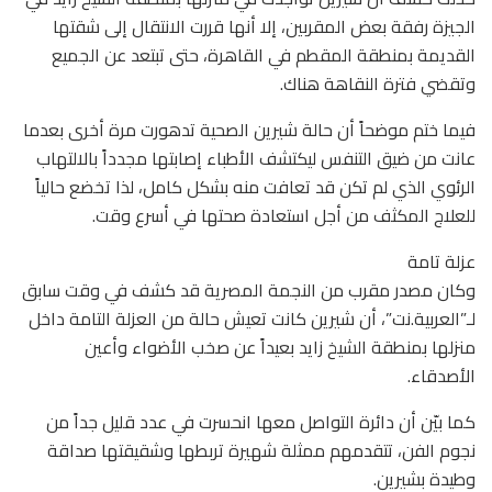
الجيزة رفقة بعض المقربين، إلا أنها قررت الانتقال إلى شقتها
القديمة بمنطقة المقطم في القاهرة، حتى تبتعد عن الجميع
وتقضي فترة النقاهة هناك.
فيما ختم موضحاً أن حالة شيرين الصحية تدهورت مرة أخرى بعدما
عانت من ضيق التنفس ليكتشف الأطباء إصابتها مجدداً بالالتهاب
الرئوي الذي لم تكن قد تعافت منه بشكل كامل، لذا تخضع حالياً
للعلاج المكثف من أجل استعادة صحتها في أسرع وقت.
عزلة تامة
وكان مصدر مقرب من النجمة المصرية قد كشف في وقت سابق
لـ”العربية.نت”، أن شيرين كانت تعيش حالة من العزلة التامة داخل
منزلها بمنطقة الشيخ زايد بعيداً عن صخب الأضواء وأعين
الأصدقاء.
كما بيّن أن دائرة التواصل معها انحسرت في عدد قليل جداً من
نجوم الفن، تتقدمهم ممثلة شهيرة تربطها وشقيقتها صداقة
وطيدة بشيرين.