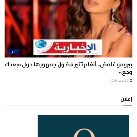
أخبار
ببرومو غامض.. أنغام تثير فضول جمهورها حول «بعدك
وجع»
30 يوليو 2026
إعلان