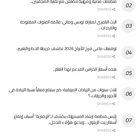
منظمات مدنية ومهنية تتضامن مع نقابة الصحفيين..
0 SHARES
البث التلفزي لمباراة تونس ومالي: قائمة القنوات المفتوحة
والترددات..
0 SHARES
توقعات ماغي فرح للأبراج 2026 تكشف خريطة الحظ والتغيير..
0 SHARES
هذه أسعار الكراس المدعم لهذا العام..
0 SHARES
ثلاث سنوات من الزيادات المرتقبة: كم ستبلغ فعلياً نسبة الزيادة في
الأجور والجرايات..؟
0 SHARES
رئيس منظمة ارشاد المستهلك يكشف لـ”الإخبارية” أسباب إرتفاع
أسعار زيت الزيتون… ويدعو هؤلاء للتدخل..
0 SHARES