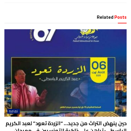
Related
Posts
ثقافة
حين ينهض التراث من جديد… “الزردة تعود” لعبد الكريم
الباسطي: تراهن على ذاكرة التونسيين في مهرجان