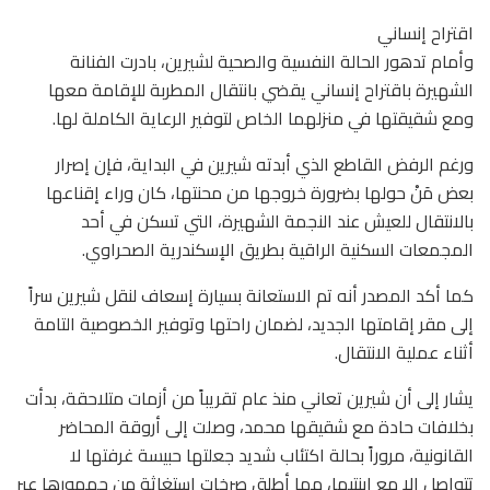
اقتراح إنساني
وأمام تدهور الحالة النفسية والصحية لشيرين، بادرت الفنانة
الشهيرة باقتراح إنساني يقضي بانتقال المطربة للإقامة معها
ومع شقيقتها في منزلهما الخاص لتوفير الرعاية الكاملة لها.
ورغم الرفض القاطع الذي أبدته شيرين في البداية، فإن إصرار
بعض مَنْ حولها بضرورة خروجها من محنتها، كان وراء إقناعها
بالانتقال للعيش عند النجمة الشهيرة، التي تسكن في أحد
المجمعات السكنية الراقية بطريق الإسكندرية الصحراوي.
كما أكد المصدر أنه تم الاستعانة بسيارة إسعاف لنقل شيرين سراً
إلى مقر إقامتها الجديد، لضمان راحتها وتوفير الخصوصية التامة
أثناء عملية الانتقال.
يشار إلى أن شيرين تعاني منذ عام تقريباً من أزمات متلاحقة، بدأت
بخلافات حادة مع شقيقها محمد، وصلت إلى أروقة المحاضر
القانونية، مروراً بحالة اكتئاب شديد جعلتها حبيسة غرفتها لا
تتواصل إلا مع ابنتيها، مما أطلق صرخات استغاثة من جمهورها عبر