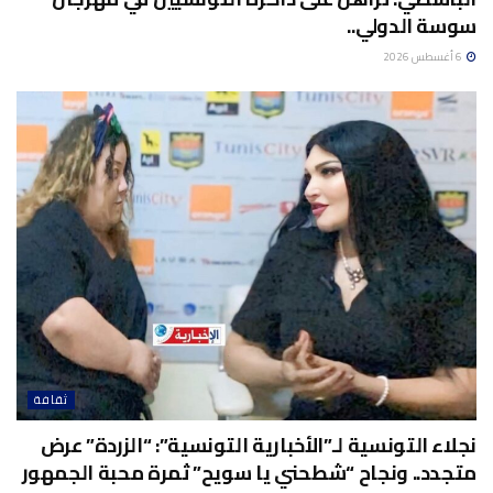
سوسة الدولي..
6 أغسطس 2026
ثقافة
نجلاء التونسية لـ”الأخبارية التونسية”: “الزردة” عرض
متجدد.. ونجاح “شطحني يا سويح” ثمرة محبة الجمهور