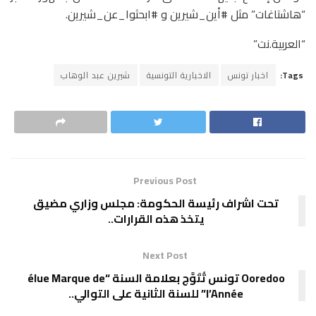
“هاشتاغات” مثل #أين_شيرين و #ابحثوا_عن_شيرين.
“العربية.نت”
Tags:
اخبار تونس
الاخبارية التونسية
شيرين عبد الوهاب
Previous Post
تحت اشراف رئيسة الحكومة: مجلس وزاري مضيق
يتخذ هذه القرارات..
Next Post
Ooredoo تونس تُتَوَّج بعلامة السنة “élue Marque de
l’Année” للسنة الثانية على التوالي..