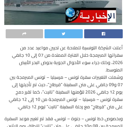
أعلنت الشركة التونسية للملاحة عن تحيين مواعيد عدد من
سفراتها المبرمجة خلال الفترة الممتدة من 07 إلى 10 جانفي
2026، وذلك جراء سوء الأحوال الجوية بحوض البحر الأبيض
المتوسط.
وشملت التغييرات سفرة تونس – مرسيليا – تونس المبرمجة بين
07 و09 جانفي على متن السفينة “قرطاج”، حيث تم تأجيلها إلى
يوم 12 جانفي 2026 لتؤمنها السفينة “تانيت”، كما تقرر دمج
سفرة تونس – مرسيليا – تونس المبرمجة من 10 إلى 12 جانفي
على متن “قرطاج” مع رحلة السفينة “تانيت” ليوم 12 جانفي.
وبخصوص خط تونس – جنوة – تونس، فقد تم تغيير موعد السفرة
المبرمجة بين 08 و10 جانفي على متن “تانيت” لتنطلق يوم الإثنين