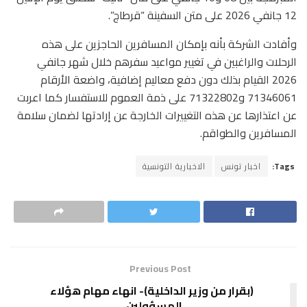
12 جانفي 2026 على متن السفينة “قرطاج”.
وأفادت الشركة بأنه بإمكان المسافرين الحاجزين على هذه
الرحلات والراغبين في تغيير مواعيد سفرهم خلال شهر جانفي
2026 القيام بذلك دون دفع معاليم إضافية، واضعة الأرقام
71346061 و71322802 على ذمة العموم للاستفسار كما اعربت
عن اعتذارها عن هذه التغييرات الخارجة عن إرادتها لضمان سلامة
المسافرين والطواقم.
Tags:
اخبار تونس
الاخبارية التونسية
Previous Post
(بقرار من وزير الداخلية)- انهاء مهام هؤلاء
المسؤولين..