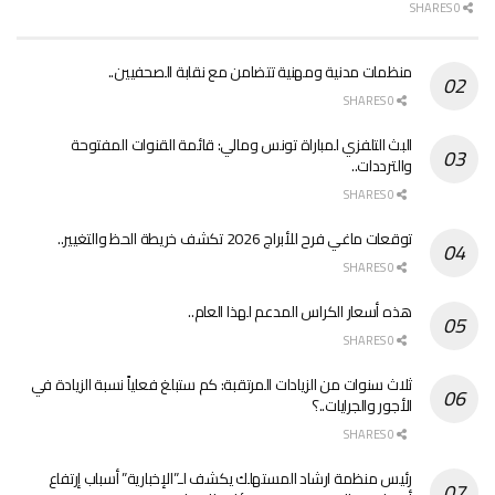
0 SHARES
منظمات مدنية ومهنية تتضامن مع نقابة الصحفيين..
0 SHARES
البث التلفزي لمباراة تونس ومالي: قائمة القنوات المفتوحة
والترددات..
0 SHARES
توقعات ماغي فرح للأبراج 2026 تكشف خريطة الحظ والتغيير..
0 SHARES
هذه أسعار الكراس المدعم لهذا العام..
0 SHARES
ثلاث سنوات من الزيادات المرتقبة: كم ستبلغ فعلياً نسبة الزيادة في
الأجور والجرايات..؟
0 SHARES
رئيس منظمة ارشاد المستهلك يكشف لـ”الإخبارية” أسباب إرتفاع