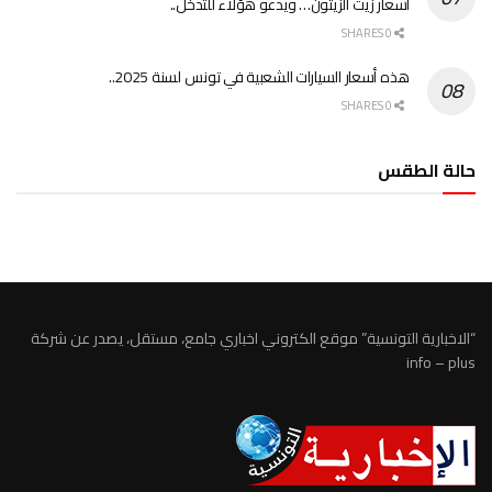
أسعار زيت الزيتون… ويدعو هؤلاء للتدخل..
0 SHARES
هذه أسعار السيارات الشعبية في تونس لسنة 2025..
0 SHARES
حالة الطقس
الطقس تونس
“الاخبارية التونسية” موقع الكتروني اخباري جامع، مستقل، يصدر عن شركة
info – plus