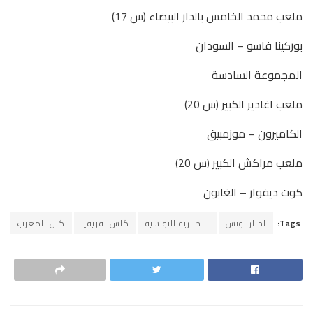
ملعب محمد الخامس بالدار البيضاء (س 17)
بوركينا فاسو – السودان
المجموعة السادسة
ملعب اغادير الكبير (س 20)
الكاميرون – موزمبيق
ملعب مراكش الكبير (س 20)
كوت ديفوار – الغابون
Tags:
اخبار تونس
الاخبارية التونسية
كاس افريقيا
كان المغرب