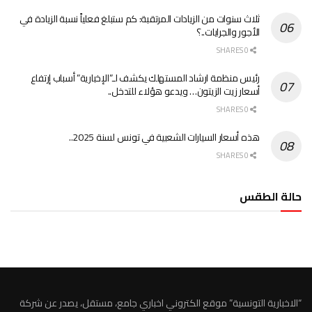
ثلاث سنوات من الزيادات المرتقبة: كم ستبلغ فعلياً نسبة الزيادة في
الأجور والجرايات..؟
0 SHARES
رئيس منظمة ارشاد المستهلك يكشف لـ”الإخبارية” أسباب إرتفاع
أسعار زيت الزيتون… ويدعو هؤلاء للتدخل..
0 SHARES
هذه أسعار السيارات الشعبية في تونس لسنة 2025..
0 SHARES
حالة الطقس
الطقس تونس
“الاخبارية التونسية” موقع الكتروني اخباري جامع، مستقل، يصدر عن شركة