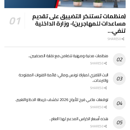
(منظمات تستنكر التضييق على تقديم
مساعدات للمهاجرين)- وزارة الداخلية
تنفي…
0 SHARES
منظمات مدنية ومهنية تتضامن مع نقابة الصحفيين..
0 SHARES
البث التلفزي لمباراة تونس ومالي: قائمة القنوات المفتوحة
والترددات..
0 SHARES
توقعات ماغي فرح للأبراج 2026 تكشف خريطة الحظ والتغيير..
0 SHARES
هذه أسعار الكراس المدعم لهذا العام..
0 SHARES