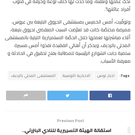
تحبّ عملها وتتقنه، وما حدث لها خلّف لوعة وحرقة في قلوب
أفراد عائلتها”.
وتوفّيت، أمس الخميس بمستشفى الحروق البليغة ببن عروس،
ممرضة مختصّة كانت قد تعرّضت السبت المنقضي لحروق بليغة،
أثناء مباشرتها لعملها خلال الحصّة الاستمرارية الليلية بالمستشفى
المحلي بالرديف. ويذكر أن أهالي الفقيدة نفذوا أمس مسيرة
سلمية جابت الشوارع الرئيسية للمطالبة بفتح تحقيق في الحادثة و
معرفة الأسباب.
Tags:
اخبار تونس
الاخبارية التونسية
المستشفى المحلي بالرديف
Previous Post
استقالة الهيئة التسييرية للنادي البنزرتي..