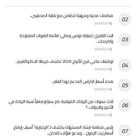
منظمات مدنية ومهنية تتضامن مع نقابة الصحفيين..
0 SHARES
البث التلفزي لمباراة تونس ومالي: قائمة القنوات المفتوحة
والترددات..
0 SHARES
توقعات ماغي فرح للأبراج 2026 تكشف خريطة الحظ والتغيير..
0 SHARES
هذه أسعار الكراس المدعم لهذا العام..
0 SHARES
ثلاث سنوات من الزيادات المرتقبة: كم ستبلغ فعلياً نسبة الزيادة في
الأجور والجرايات..؟
0 SHARES
رئيس منظمة ارشاد المستهلك يكشف لـ”الإخبارية” أسباب إرتفاع
أسعار زيت الزيتون… ويدعو هؤلاء للتدخل..