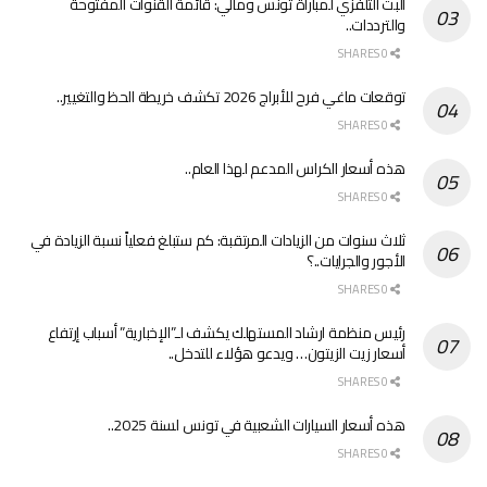
البث التلفزي لمباراة تونس ومالي: قائمة القنوات المفتوحة
والترددات..
0 SHARES
توقعات ماغي فرح للأبراج 2026 تكشف خريطة الحظ والتغيير..
0 SHARES
هذه أسعار الكراس المدعم لهذا العام..
0 SHARES
ثلاث سنوات من الزيادات المرتقبة: كم ستبلغ فعلياً نسبة الزيادة في
الأجور والجرايات..؟
0 SHARES
رئيس منظمة ارشاد المستهلك يكشف لـ”الإخبارية” أسباب إرتفاع
أسعار زيت الزيتون… ويدعو هؤلاء للتدخل..
0 SHARES
هذه أسعار السيارات الشعبية في تونس لسنة 2025..
0 SHARES