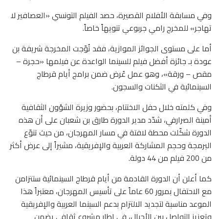
وفي مسابقة الأفلام القصيرة، حصد الفيلم التونسي «العصافير لا
تهاجر» للمخرج رامي جربوعي تنويهاً خاصاً.
أما على مستوى الجوائز الموازية، فقد تُوّجت المخرجة شريفة بن
عودة بـ جائزة أفضل فيلم للسينما الواعدة عن فيلمها «حجرة –
مقص – ورقة»، وهو عمل عُرض ضمن برامج أيام قرطاج
السينمائية في الثكنات والسجون.
وفي كلمته خلال حفل الاختتام، بحضور وزيرة الشؤون الثقافية
أمينة الصرارفي، شدّد مدير الدورة طارق بن شعبان على أن هذه
الدورة شكّلت محطة لافتة في مسار المهرجان، من حيث تنوّع
البرمجة وحجم المشاركة العربية والإفريقية، مشيراً إلى عرض أكثر
من 200 فيلم من 44 دولة.
كما أعلن أن الدورة القادمة من أيام قرطاج السينمائية ستتزامن
مع الاحتفال بمرور 60 عاماً على تأسيس المهرجان، معتبراً هذا
الموعد مناسبة لتجديد الالتزام بدعم السينما العربية والإفريقية
وتعزيز التواصل بين الأجيال، في إطار مشروع ثقافي يضمن