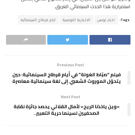
استمرارية هذا الحدث السينمائي العريق.
Tags:
اخبار تونس
الاخبارية التونسية
ايام فرطاج السينمائية
Previous Post
فيلم “صبّاط الغولة” في أيام قرطاج السينمائية: حين
يتحوّل الموروث الشعبي إلى لغة سينمائية معاصرة
Next Post
«وين ياخذنا الريح» لأمال القلاتي يحصد جائزة نقابة
الصحفيين لسينما حرية التعبير..