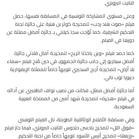
التانيت البرونزي.
وعلى مستوى المشاركة التونسية في المسابقة نفسها، حصل
فيلم «صوت هند رجب» للمخرجة كوثر بن هنية على جائزة لجنة
التحكيم الشرفية، كما تُوّجت سجا كيلاني بـ جائزة أفضل ممثلة عن
دورها في الفيلم.
كما حصد فيلم «وين ياخذنا الريح» للمخرجة آمال قلاتي جائزة
أفضل سيناريو إلى جانب جائزة الجمهور، في حين مُنح فيلم «سماء
بلا أرض» للمخرجة أريج السحيري تنويهاً خاصاً للممثلة الإيفوارية
ديبورا لوب ناني.
أما جائزة أفضل ممثل، فكانت من نصيب نواف الظفيري عن أدائه
في فيلم «هجرة» للمخرجة شهد أمين من المملكة العربية
السعودية.
وفي مسابقة الأفلام الوثائقية الطويلة، نال الفيلم التونسي
«فوق التل» للمخرج بلحسن حندوس التانيت البرونزي، فيما حاز فيلم
«زريعتنا» للمخرج أنيس الأسود تنويهاً خاصاً من لجنة التحكيم.