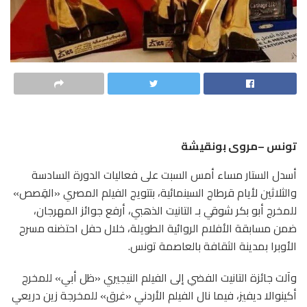
تونس –مروى بونقيشة
أسدل الستار مساء أمس السبت على فعاليات الدورة السادسة
والثلاثين لأيام قرطاج السينمائية، بتتويج الفيلم المصري «القِصص»
للمخرج أبو بكر شوقي بـ التانيت الذهبي، أرفع جوائز المهرجان،
ضمن مسابقة الأفلام الروائية الطويلة، خلال حفل احتضنه مسرح
الأوبرا بمدينة الثقافة بالعاصمة تونس.
وآلت جائزة التانيت الفضي إلى الفيلم النيجيري «ظل أبي» للمخرج
أكينوالا ديفيز، فيما نال الفيلم الأردني «غرق» للمخرجة زين دريعي