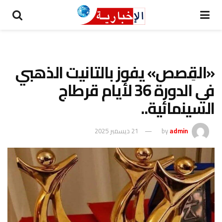
«القِصص» يفوز بالتانيت الذهبي
في الدورة 36 لأيام قرطاج
السينمائية..
admin
by
21 ديسمبر 2025