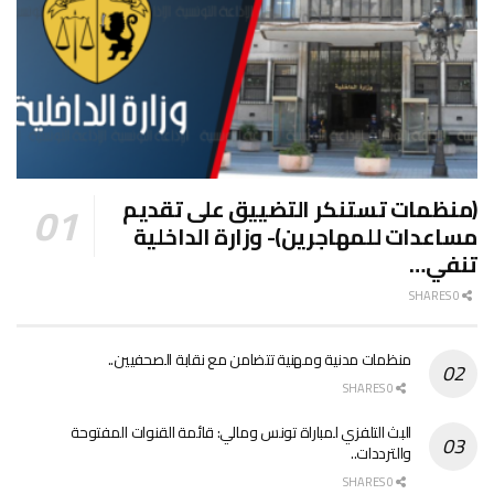
(منظمات تستنكر التضييق على تقديم
مساعدات للمهاجرين)- وزارة الداخلية
تنفي…
0 SHARES
منظمات مدنية ومهنية تتضامن مع نقابة الصحفيين..
0 SHARES
البث التلفزي لمباراة تونس ومالي: قائمة القنوات المفتوحة
والترددات..
0 SHARES