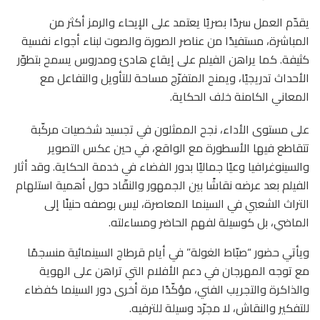
يقدّم العمل سردًا بصريًا يعتمد على الإيحاء والرمز أكثر من
المباشرة، مستفيدًا من عناصر الصورة والصوت لبناء أجواء نفسية
كثيفة. كما يراهن الفيلم على إيقاع هادئ ومدروس يسمح بتطوّر
الأحداث تدريجيًا، ويمنح المتفرّج مساحة للتأويل والتفاعل مع
المعاني الكامنة خلف الحكاية.
على مستوى الأداء، نجح الممثلون في تجسيد شخصيات مركّبة
تتقاطع فيها الأسطورة مع الواقع، في حين عكس التصوير
والسينوغرافيا وعيًا جماليًا بدور الفضاء في خدمة الحكاية. وقد أثار
الفيلم بعد عرضه نقاشًا بين الجمهور والنقّاد حول أهمية استلهام
التراث الشعبي في السينما المعاصرة، ليس بوصفه حنينًا إلى
الماضي، بل كوسيلة لفهم الحاضر ومساءلته.
ويأتي حضور “صبّاط الغولة” في أيام قرطاج السينمائية منسجمًا
مع توجه المهرجان في دعم الأفلام التي تراهن على الهوية
والذاكرة والتجريب الفني، مؤكّدًا مرة أخرى دور السينما كفضاء
للتفكير والنقاش، لا مجرّد وسيلة للترفيه.