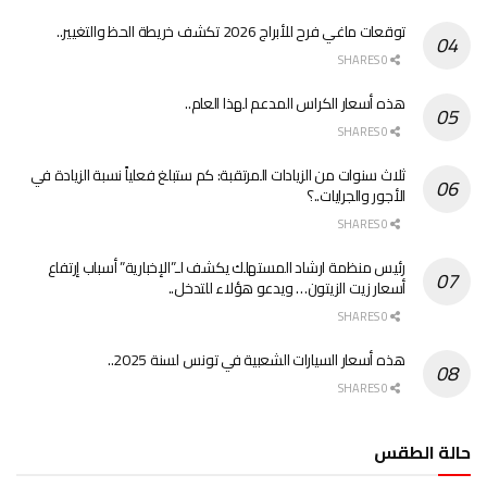
توقعات ماغي فرح للأبراج 2026 تكشف خريطة الحظ والتغيير..
0 SHARES
هذه أسعار الكراس المدعم لهذا العام..
0 SHARES
ثلاث سنوات من الزيادات المرتقبة: كم ستبلغ فعلياً نسبة الزيادة في
الأجور والجرايات..؟
0 SHARES
رئيس منظمة ارشاد المستهلك يكشف لـ”الإخبارية” أسباب إرتفاع
أسعار زيت الزيتون… ويدعو هؤلاء للتدخل..
0 SHARES
هذه أسعار السيارات الشعبية في تونس لسنة 2025..
0 SHARES
حالة الطقس