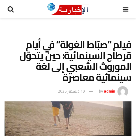
فيلم “صبّاط الغولة” في أيام
قرطاج السينمائية: حين يتحوّل
الموروث الشعبي إلى لغة
سينمائية معاصرة
admin
by
19 ديسمبر 2025