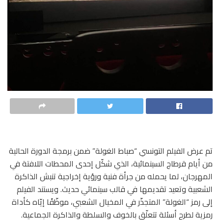
تم عرض الفيلم التونسي “صباط الغولة” ضمن برمجة الدورة الحالية
من أيام قرطاج السينمائية، الذي شكّل إحدى المحطات اللافتة في
المهرجان، لما يحمله من جرأة فنية ورؤية إخراجية تنبش الذاكرة
الشعبية وتعيد تقديمها في قالب سينمائي حديث. ويستند الفيلم
إلى رمز “الغولة” المتجذّر في المخيال الشعبي، موظّفًا إيّاه كأداة
رمزية لطرح أسئلة تتعلّق بالخوف والسلطة والذاكرة الجماعية.