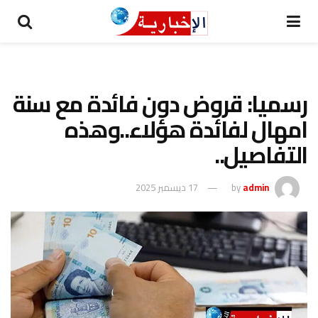
رسميا: قروض دون فائدة مع سنة
امهال لفائدة هؤلاء..وهذه
التفاصيل..
admin
by
17 ديسمبر 2025