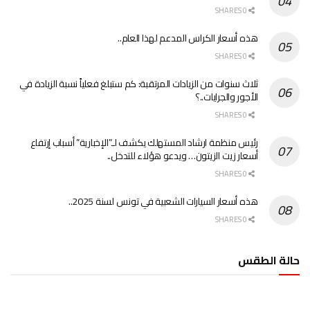
0 SHARES
هذه أسعار الكراس المدعم لهذا العام..
0 SHARES
ثلاث سنوات من الزيادات المرتقبة: كم ستبلغ فعلياً نسبة الزيادة في
الأجور والجرايات..؟
0 SHARES
رئيس منظمة ارشاد المستهلك يكشف لـ”الإخبارية” أسباب إرتفاع
أسعار زيت الزيتون… ويدعو هؤلاء للتدخل..
0 SHARES
هذه أسعار السيارات الشعبية في تونس لسنة 2025..
0 SHARES
حالة الطقس
الطقس تونس