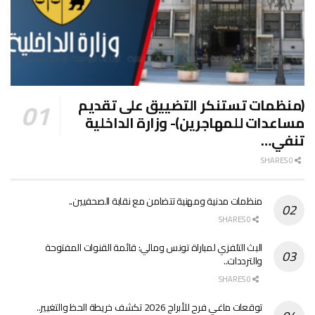
(منظمات تستنكر التضييق على تقديم
مساعدات للمهاجرين)- وزارة الداخلية
تنفي…
0 SHARES
منظمات مدنية ومهنية تتضامن مع نقابة الصحفيين..
0 SHARES
البث التلفزي لمباراة تونس ومالي: قائمة القنوات المفتوحة
والترددات..
0 SHARES
توقعات ماغي فرح للأبراج 2026 تكشف خريطة الحظ والتغيير..