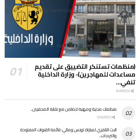
(منظمات تستنكر التضييق على تقديم
مساعدات للمهاجرين)- وزارة الداخلية
تنفي…
0 SHARES
منظمات مدنية ومهنية تتضامن مع نقابة الصحفيين..
0 SHARES
البث التلفزي لمباراة تونس ومالي: قائمة القنوات المفتوحة
والترددات..