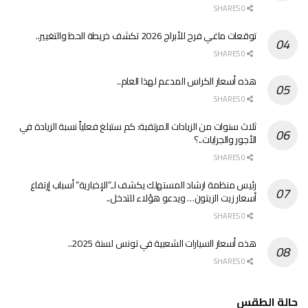
0 SHARES
توقعات ماغي فرح للأبراج 2026 تكشف خريطة الحظ والتغيير..
0 SHARES
هذه أسعار الكراس المدعم لهذا العام..
0 SHARES
ثلاث سنوات من الزيادات المرتقبة: كم ستبلغ فعلياً نسبة الزيادة في
الأجور والجرايات..؟
0 SHARES
رئيس منظمة ارشاد المستهلك يكشف لـ”الإخبارية” أسباب إرتفاع
أسعار زيت الزيتون… ويدعو هؤلاء للتدخل..
0 SHARES
هذه أسعار السيارات الشعبية في تونس لسنة 2025..
0 SHARES
حالة الطقس