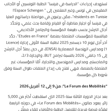
تستهدف إجراءات “الدراسة في فرنسا” الطلبة التونسيين أو الأجانب
المقيمين في تونس وغير المنتمين إلى ” l’Espace Schengen
résidents en Tunisie”، ممّن يرغبون في مواصلة دراساتهم العليا
في فرنسا أو اجتياز مناظرة أو القيام بإقامة بحث علمي، وتحدَّد
آجال الترشح بحسب طبيعة المؤسسة والبرنامج الأكاديمي.
فبالنسبة للمؤسسات المتصلة بمنصة “Etudes en France”، حدِّد
آخر أجل ليوم 10 ديسمبر 2025 لطلبة السنة الأولى إجازة (Licence
1) ومدارس الهندسة المعمارية (ENSA)، في حين يمتدّ أجل الترشح
إلى 15 جانفي 2026 بالنسبة لبرامج BUT، والإجازة 2/3،
والماجستير، ومدارس المهندسين والتجارة. أمّا المؤسسات غير
المتصلة بالمنصة، فهي تفتح باب إيداع الملفات طوال السنة وفق
شروط كل مؤسسة.
“Le Forum des Mobilités”: من 9 إلى 12 أفريل 2026
بعد نجاح الدورة الثالثة سنة 2025 التي استقطبت أكثر من 5,000
زائر، يعود صالون «Le Forum des Mobilités» في دورته الرابعة
ليقدّم فرصة فريدة للتلاميذ، الطلبة والأولياء للقاء ممثّلي