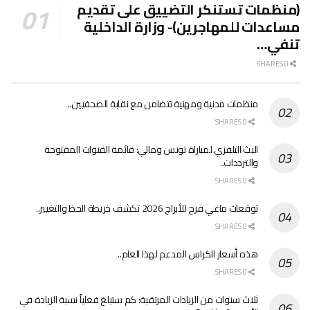
(منظمات تستنكر التضييق على تقديم
مساعدات للمهاجرين)- وزارة الداخلية
تنفي…
0 SHARES
منظمات مدنية ومهنية تتضامن مع نقابة الصحفيين..
0 SHARES
البث التلفزي لمباراة تونس ومالي: قائمة القنوات المفتوحة
والترددات..
0 SHARES
توقعات ماغي فرح للأبراج 2026 تكشف خريطة الحظ والتغيير..
0 SHARES
هذه أسعار الكراس المدعم لهذا العام..
0 SHARES
ثلاث سنوات من الزيادات المرتقبة: كم ستبلغ فعلياً نسبة الزيادة في