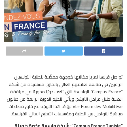
تواصل فرنسا تعزيز مكانتها كوجهة مفضّلة للطلبة التونسيين
الراغبين في متابعة تعليمهم العالي بالخارج، مستفيدة من شبكة
“Campus France” الواسعة التي تلعب دورًا محوريًا في مرافقة
الطلبة خلال مراحل الترشح. ويأتي تنظيم الدورة الرابعة من صالون
«Le Forum des Mobilités» ليؤكّد هذا التوجّه عبر خلق فضاءات
مباشرة للتواصل بين الطلبة ومؤسسات التعليم العالي الفرنسية.
“Campus France Tunisie”: شبكة واسعة وخبرة طويلة