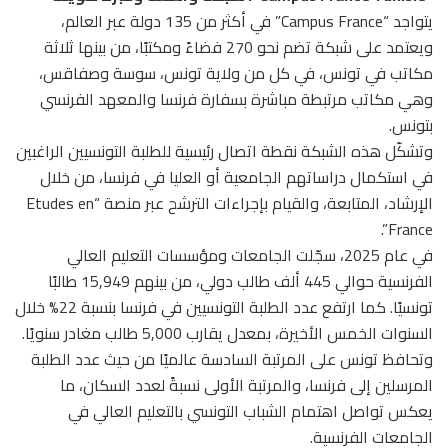
يتواجد “Campus France” في أكثر من 135 دولة عبر العالم،
ويعتمد على شبكة تضم نحو 270 فضاءً ومكتبًا، من بينها ثلاثة
مكاتب في تونس، في كل من ولاية تونس، سوسة وصفاقس،
وهي مكاتب مرتبطة مباشرة بسفارة فرنسا والمعهد الفرنسي
بتونس.
وتشكّل هذه الشبكة نقطة اتصال رئيسية للطلبة التونسيين الراغبين
في استكمال دراساتهم الجامعية أو العليا في فرنسا، من خلال
الإرشاد، المتابعة، والقيام بإجراءات الترشح عبر منصة “Etudes en
France”.
في عام 2025، سجّلت الجامعات ومؤسسات التعليم العالي
الفرنسية حوالي 445 ألف طالب دولي، من بينهم 15,949 طالبًا
تونسيًا. كما ارتفع عدد الطلبة التونسيين في فرنسا بنسبة 22% خلال
السنوات الخمس الأخيرة، بمعدل يقارب 5,000 طالب مغادر سنويًا.
وتحافظ تونس على المرتبة السادسة عالميًا من حيث عدد الطلبة
المرسلين إلى فرنسا، والمرتبة الأولى نسبةً لعدد السكان، ما
يعكس تواصل اهتمام الشباب التونسي بالتعليم العالي في
الجامعات الفرنسية.