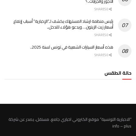
الأجور والجرايات..؟
0 SHARES
رئيس منظمة ارشاد المستهلك يكشف لـ”الإخبارية” أسباب إرتفاع
أسعار زيت الزيتون… ويدعو هؤلاء للتدخل..
0 SHARES
هذه أسعار السيارات الشعبية في تونس لسنة 2025..
0 SHARES
حالة الطقس
الطقس تونس
“الاخبارية التونسية” موقع الكتروني اخباري جامع، مستقل، يصدر عن شركة
info – plus