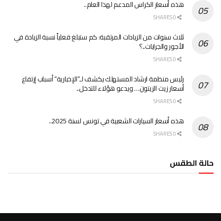
هذه أسعار الكراس المدعم لهذا العام..
0 SHARES
ثلاث سنوات من الزيادات المرتقبة: كم ستبلغ فعلياً نسبة الزيادة في
الأجور والجرايات..؟
0 SHARES
رئيس منظمة ارشاد المستهلك يكشف لـ”الإخبارية” أسباب إرتفاع
أسعار زيت الزيتون… ويدعو هؤلاء للتدخل..
0 SHARES
هذه أسعار السيارات الشعبية في تونس لسنة 2025..
0 SHARES
حالة الطقس
الطقس تونس