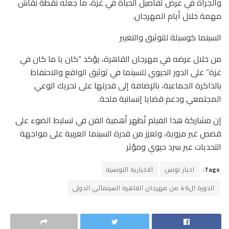
والجرأة في عرض تفاصيل الحياة في غزة، ما جعله نقطة نقاش
مهمة خلال أيام المهرجان.
السينما كوسيلة للتوثيق والتغيير
من خلال عرضه في مهرجان القاهرة، يؤكد “كان يا ما كان في
غزة” على الدور الحيوي للسينما في توثيق الواقع والاحتفاظ
بالذاكرة الجماعية، بالإضافة إلى قدرتها على تحريك الوعي
المجتمعي ودعم قضايا إنسانية ملحة.
إن مشاركة هذا الفيلم تُظهر أهمية الفن في تسليط الضوء على
قصص غير مروية، وتعزز من قدرة السينما العربية على مواجهة
التحديات عبر سرد حيوي ومؤثر
Tags:
اخبار تونس
الاخبارية التونسية
الدورة ال46 من مهرجان القاهرة السينمائي الدولي