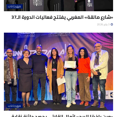
مهرجانات
«شارع مالقة» المغربي يفتتح فعاليات الدورة الـ37
3 يناير 2026
مهرجانات
«وين ياخذنا الريح» لأمال القلاتي يحصد جائزة نقابة