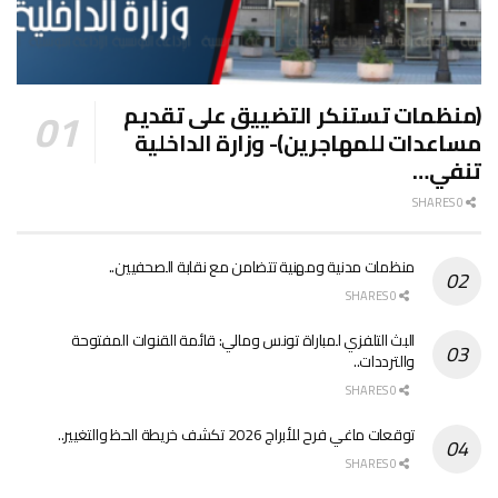
(منظمات تستنكر التضييق على تقديم
مساعدات للمهاجرين)- وزارة الداخلية
تنفي…
0 SHARES
منظمات مدنية ومهنية تتضامن مع نقابة الصحفيين..
0 SHARES
البث التلفزي لمباراة تونس ومالي: قائمة القنوات المفتوحة
والترددات..
0 SHARES
توقعات ماغي فرح للأبراج 2026 تكشف خريطة الحظ والتغيير..
0 SHARES