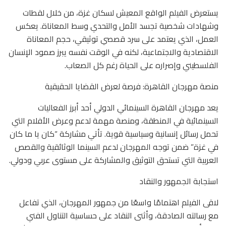
يستعرض الفيلم الواقع المعيش لسكان غزة، من خلال لقطات
وشهادات شخصية تجسد الأمل والتحدي وسط المعاناة. يعكس
العمل، الذي يعتمد على سرد قصصي توثيقي، حجم المعاناة
الاقتصادية والاجتماعية، لكنه في الوقت نفسه يبرز صمود الإنسان
الفلسطيني وإصراره على الحياة رغم كل الصعاب.
منصة مهرجان القاهرة: فرصة لعرض القضايا الحقيقية
يعد مهرجان القاهرة السينمائي الدولي أحد أبرز الفعاليات
السينمائية في المنطقة، ومنصة مهمة لدعم وعرض الأفلام التي
تحمل رسائل إنسانية وسياسية قوية. تأتي مشاركة “كان يا ما كان
في غزة” ضمن توجه المهرجان لدعم السينما الوثائقية والقصص
العربية التي تستحق التوثيق والمشاركة على مستوى عربي ودولي.
استجابة الجمهور والنقاد
لاقى الفيلم اهتمامًا واسعًا من جمهور المهرجان، الذي تفاعل
مع رسالته الصادقة، وأثنى النقاد على حساسية التناول الفني