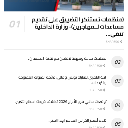
(منظمات تستنكر التضييق على تقديم
مساعدات للمهاجرين)- وزارة الداخلية
تنفي…
0 SHARES
منظمات مدنية ومهنية تتضامن مع نقابة الصحفيين..
0 SHARES
البث التلفزي لمباراة تونس ومالي: قائمة القنوات المفتوحة
والترددات..
0 SHARES
توقعات ماغي فرح للأبراج 2026 تكشف خريطة الحظ والتغيير..
0 SHARES
هذه أسعار الكراس المدعم لهذا العام..
0 SHARES