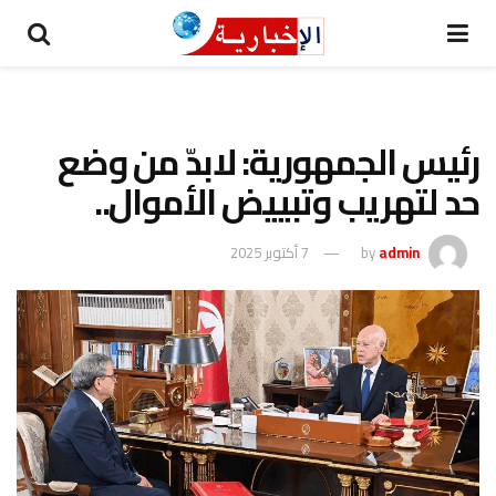
رئيس الجمهورية: لابدّ من وضع
حد لتهريب وتبييض الأموال..
admin
by
7 أكتوبر 2025