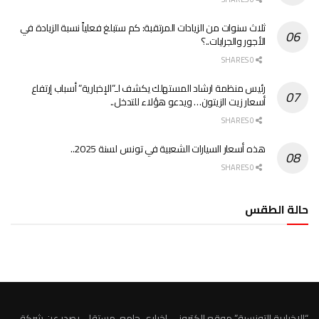
ثلاث سنوات من الزيادات المرتقبة: كم ستبلغ فعلياً نسبة الزيادة في
الأجور والجرايات..؟
0 SHARES
رئيس منظمة ارشاد المستهلك يكشف لـ”الإخبارية” أسباب إرتفاع
أسعار زيت الزيتون… ويدعو هؤلاء للتدخل..
0 SHARES
هذه أسعار السيارات الشعبية في تونس لسنة 2025..
0 SHARES
حالة الطقس
الطقس تونس
“الاخبارية التونسية” موقع الكتروني اخباري جامع، مستقل، يصدر عن شركة