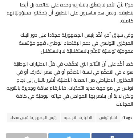
فورًا لأنّ الأمر لا يتعلّق بالتشريع وحده على نقائصه بل أيضا
بتطبيقه، ولمن هم ساهرون على التطبيق أن يتحمّلوا مسؤوليّاتهم
كاملة.
وفي سياق آخر، أكّد رئيس الجمهوريّة مجدّدا على دور البنك
المركزي التونسي في دعم الإقتصاد الوطني، فهو مؤسّسة
عموميّة تونسيّة تتمتّع بالاستقلاليّة لا بالاستقلال.
كما أكّد على أنّ النّتائج التي تحقّقت في ظلّ الاختيارات الوطنيّة
سواء في التحكّم في نسبة التضخّم أو في سعر الصّرف أو في
المخزون الاحتياطي من العملة الأجنبيّة، تُشير بالبنان إلى نجاح
تونس في مواجهة عديد التحدّيات. فالأرقام هامّة وجديرة بالتنويه
ولكن لا بدّ أن يشعر بها المواطن في حياته اليوميّة في كافة
المجالات
Tags:
اخبار تونس
الاخباريه التونسية
رئيس الجمهورية قيس سعيّد