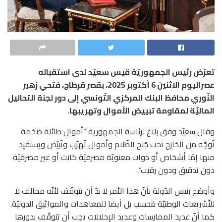
تعرّض رئيس الجمهوريّة قيس سعيّد لدى استقباله
عصراليوم الاثنين 6 أكتوبر 2025، بقصر قرطاج، فتحي زهير
النّوري محافظ البنك المركزي التّونسي إلى دور لجنة التحاليل
الماليّة لمقاومة تبييض الأموال وتهريبها.
وقال سعيّد وفق بلاغ لرئاسة الجمهورية ”أموال طائلة ضخمة
تُوجّه من الخارج تحت جُنح الظّلام وأموال تُهرّب وتُبيّض ويستفيد
منها إمّا أشخاص أو ذوات معنويّة مصرفيّة كانت أو غير مصرفيّة
دون تدقيق ودون رقيب”.
وأوضح رئيس الدّولة بأنّ هذا الأمر لا بدّ أن يتوقّف لأنّه مخالف لا
للتّشريعات الوطنيّة فحسب بل أيضا للمعاهدات والمواثيق الدوليّة.
كما أنّ عديد الممارسات وعديد الإخلالات يجب أن تتوقّف بدورها