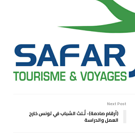
Next Post
(أرقام صادمة)- ثُـلث الشباب في تونس خارج
العمل والدراسة