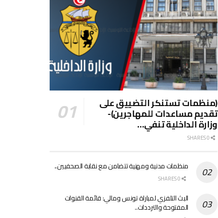
(منظمات تستنكر التضييق على
تقديم مساعدات للمهاجرين)-
وزارة الداخلية تنفي…
0 SHARES
منظمات مدنية ومهنية تتضامن مع نقابة الصحفيين..
0 SHARES
البث التلفزي لمباراة تونس ومالي: قائمة القنوات
المفتوحة والترددات..