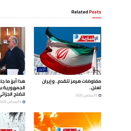
Related
Posts
أخبار
مفاوضات هرمز تتقدم.. وإيران
هذا أبرز ما ج
تعلن..
الجمهورية برئ
للصّلح الجزائي
6 أغسطس 2026
6 أغسطس 2026