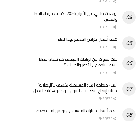
0 SHARES
توقعات ماغي فرح للأبراج 2026 تكشف خريطة الحظ
والتغيير..
0 SHARES
هذه أسعار الكراس المدعم لهذا العام..
0 SHARES
ثلاث سنوات من الزيادات المرتقبة: كم ستبلغ فعلياً
نسبة الزيادة في الأجور والجرايات..؟
0 SHARES
رئيس منظمة ارشاد المستهلك يكشف لـ”الإخبارية”
أسباب إرتفاع أسعار زيت الزيتون… ويدعو هؤلاء للتدخل..
0 SHARES
هذه أسعار السيارات الشعبية في تونس لسنة 2025..
0 SHARES