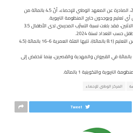
كشفت نتائج التعداد العام للسكان والسكنى لسنة 2024، الصادرة عن المعهد الوطني للإحصاء، أنّ 4.5 بالمائة من
وبحسب النتائج المحاورية التي اعلن عنها المعهد اليوم الاثنين، فقد بلغت نسبة التسرّب المدرسي لدى الأطفال 3.5
وتسجل الفئة العمرية 12-16 سنة أعلى نسبة انقطاع عن التعليم (8.1 بالمائة)، تليها الفئة العمرية 6-16 بالمائة (4.5
وتختلف نسب التسرّب المدرسي بين الولايات، إذ تتجاوز 6 بالمائة في القيروان والمهدية والقصرين، بينما تنخفض إلى
لتربوية والتكوينية 1 بالمائة.
سة
المركز الوطني للإحصاء
Tweet