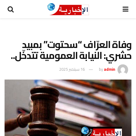
وفاة العرّاف “سحتوت” بمبيد
حشري: النيابة العمومية تتدخّل..
admin
by
16 سبتمبر 2025