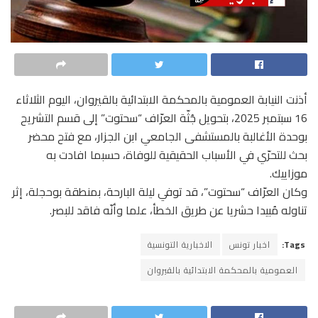
أذنت النيابة العمومية بالمحكمة الابتدائية بالقيروان، اليوم الثلاثاء
16 سبتمبر 2025، بتحويل جُثّة العرّاف “سحتوت” إلى قسم التشريح
بوحدة الأغالبة بالمستشفى الجامعي ابن الجزار، مع فتح محضر
بحث للتحرّي في الأسباب الحقيقية للوفاة، حسبما افادت به
موزاييك.
وكان العرّاف “سحتوت”، قد توفي ليلة البارحة، بمنطقة بوحجلة، إثر
تناوله مُبيدا حشريا عن طريق الخطأ، علما وأنّه فاقد للبصر.
Tags:
اخبار تونس
الاخبارية التونسية
العمومية بالمحكمة الابتدائية بالقيروان