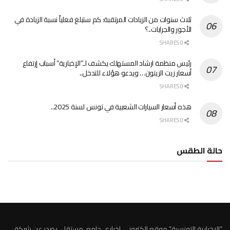
ثلاث سنوات من الزيادات المرتقبة: كم ستبلغ فعلياً نسبة الزيادة في
الأجور والجرايات..؟
0 SHARES
رئيس منظمة ارشاد المستهلك يكشف لـ”الإخبارية” أسباب إرتفاع
أسعار زيت الزيتون… ويدعو هؤلاء للتدخل..
0 SHARES
هذه أسعار السيارات الشعبية في تونس لسنة 2025..
0 SHARES
حالة الطقس
الطقس تونس
“الاخبارية التونسية” موقع الكتروني اخباري جامع، مستقل، يصدر عن شركة