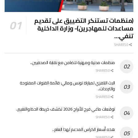
(منظمات تستنكر التضييق على تقديم
مساعدات للمهاجرين)- وزارة الداخلية
تنفي…
0 SHARES
منظمات مدنية ومهنية تتضامن مع نقابة الصحفيين..
0 SHARES
البث التلفزي لمباراة تونس ومالي: قائمة القنوات المفتوحة
والترددات..
0 SHARES
توقعات ماغي فرح للأبراج 2026 تكشف خريطة الحظ والتغيير..
0 SHARES
هذه أسعار الكراس المدعم لهذا العام..
0 SHARES