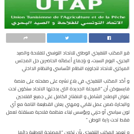
قرر المكتب التنفيذي الوطني للاتحاد التونسي للفلاحة والصيد
البحري، اليوم السبت، و بإجماع أعضائه الحاضرين حل المجلس
المركزي للاتحاد لتجاوزه النظام الأساسي والنظام الداخلي
و أكد المكتب التنفيذي، في بلاغ نشره على صفحته على منصة
فايسبوكن أن “المرحلة الجديدة التي يدخلها الاتحاد ستكون تحت
عنوان الإصلاح الشامل و الانفتاح الكامل على جميع الفلاحين
والبحارة ضمن عمل نقابي ومهني يعلن القطيعة التامة مع أي
لون سياسي أو حزبي ويؤسس لبناء منظمة فلاحية مستقلة تعمل
فقط تحت راية الوطن ”
و تعهد المكتب التنفيذي بأن تكون “المصلحة الوطنية دائما