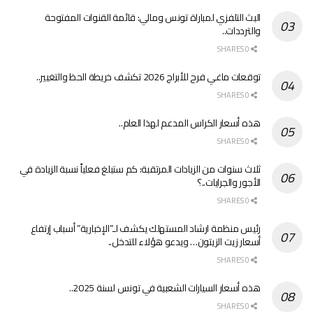
البث التلفزي لمباراة تونس ومالي: قائمة القنوات المفتوحة
والترددات..
0 SHARES
توقعات ماغي فرح للأبراج 2026 تكشف خريطة الحظ والتغيير..
0 SHARES
هذه أسعار الكراس المدعم لهذا العام..
0 SHARES
ثلاث سنوات من الزيادات المرتقبة: كم ستبلغ فعلياً نسبة الزيادة في
الأجور والجرايات..؟
0 SHARES
رئيس منظمة ارشاد المستهلك يكشف لـ”الإخبارية” أسباب إرتفاع
أسعار زيت الزيتون… ويدعو هؤلاء للتدخل..
0 SHARES
هذه أسعار السيارات الشعبية في تونس لسنة 2025..
0 SHARES