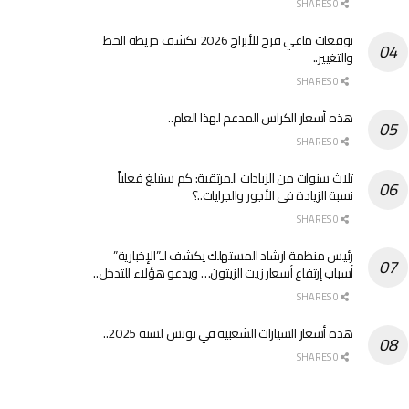
0 SHARES
توقعات ماغي فرح للأبراج 2026 تكشف خريطة الحظ
والتغيير..
0 SHARES
هذه أسعار الكراس المدعم لهذا العام..
0 SHARES
ثلاث سنوات من الزيادات المرتقبة: كم ستبلغ فعلياً
نسبة الزيادة في الأجور والجرايات..؟
0 SHARES
رئيس منظمة ارشاد المستهلك يكشف لـ”الإخبارية”
أسباب إرتفاع أسعار زيت الزيتون… ويدعو هؤلاء للتدخل..
0 SHARES
هذه أسعار السيارات الشعبية في تونس لسنة 2025..
0 SHARES