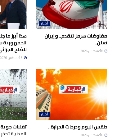
أخبار
مفاوضات هرمز تتقدم.. وإيران
هذا أبرز ما ج
تعلن..
الجمهورية برئ
للصّلح الجزائي
6 أغسطس 2026
6 أغسطس 2026
أخبار
طقس اليوم ودرجات الحرارة..
تقلبات جوية 
المدنية تحذر..
6 أغسطس 2026