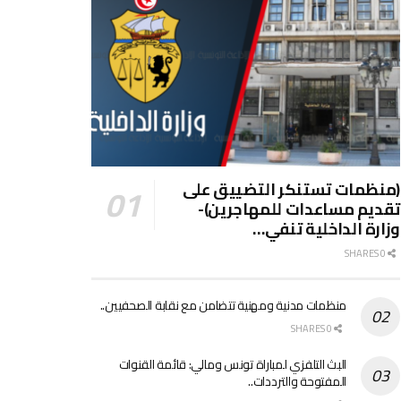
(منظمات تستنكر التضييق على
تقديم مساعدات للمهاجرين)-
وزارة الداخلية تنفي…
0 SHARES
منظمات مدنية ومهنية تتضامن مع نقابة الصحفيين..
0 SHARES
البث التلفزي لمباراة تونس ومالي: قائمة القنوات
المفتوحة والترددات..