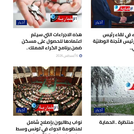
أخبار
أخبار
اء في لقاء رئيس
هذه الاجراءات التي سيتم
يس اللّجنة الوطنيّة
اعتمادها للحصول على مسكن
..
ضمن برنامج الكراء المملك..
6 أغسطس 2026
أخبار
أخبار
منتظرة ..الحماية
نواب يطالبون بإصلاح شامل
لمنظومة الدواء في تونس وسط