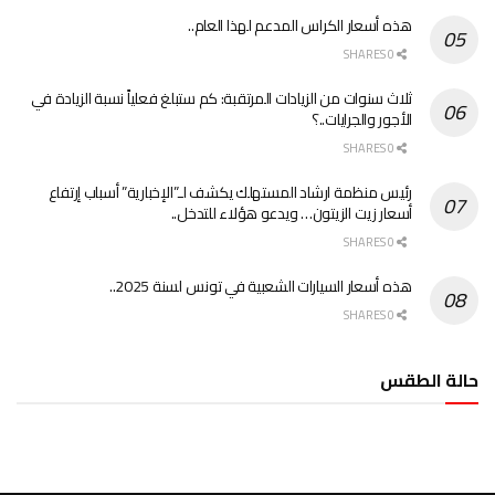
هذه أسعار الكراس المدعم لهذا العام..
0 SHARES
ثلاث سنوات من الزيادات المرتقبة: كم ستبلغ فعلياً نسبة الزيادة في
الأجور والجرايات..؟
0 SHARES
رئيس منظمة ارشاد المستهلك يكشف لـ”الإخبارية” أسباب إرتفاع
أسعار زيت الزيتون… ويدعو هؤلاء للتدخل..
0 SHARES
هذه أسعار السيارات الشعبية في تونس لسنة 2025..
0 SHARES
حالة الطقس
الطقس تونس