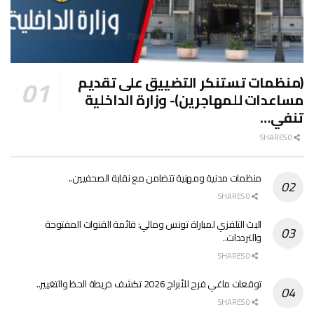
(منظمات تستنكر التضييق على تقديم
مساعدات للمهاجرين)- وزارة الداخلية
تنفي…
0 SHARES
منظمات مدنية ومهنية تتضامن مع نقابة الصحفيين..
0 SHARES
البث التلفزي لمباراة تونس ومالي: قائمة القنوات المفتوحة
والترددات..
0 SHARES
توقعات ماغي فرح للأبراج 2026 تكشف خريطة الحظ والتغيير..
0 SHARES