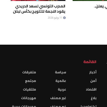
 يعلن..
المدرب التونسي لسعد الدريدي
يقود النجمة للتتويج بكأس لبنان
11 يوليو 2026
القائمة
أخبار
سياسة
متفرقات
أمن
عالمية
مجتمع
اقتصاد
عربية
ملتقيات
بلاغ
غير مصنف
مهرجانات
تكنولوجيا
غير مصنف
مهرجانات عربية