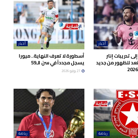
أخبار
أخبار
ى تدريبات إنتر
أسطورة لا تعرف النهاية.. ميورا
د للظهور من جديد
يسجل مجدداً في سن الـ59
27 يوليو 2026
رياضة
رياضة