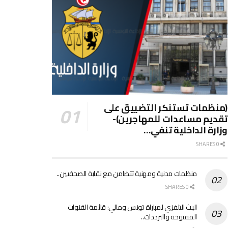
(منظمات تستنكر التضييق على
تقديم مساعدات للمهاجرين)-
وزارة الداخلية تنفي…
0 SHARES
منظمات مدنية ومهنية تتضامن مع نقابة الصحفيين..
0 SHARES
البث التلفزي لمباراة تونس ومالي: قائمة القنوات
المفتوحة والترددات..