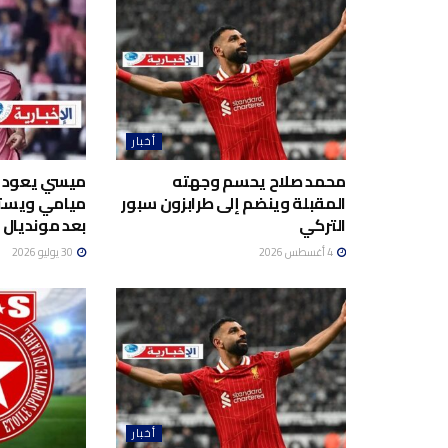
أخبار
محمد صلاح يحسم وجهته
ميسي يعود إل
المقبلة وينضم إلى طرابزون سبور
ميامي ويستع
التركي
بعد مونديال 2026
4 أغسطس 2026
30 يوليو 2026
أخبار