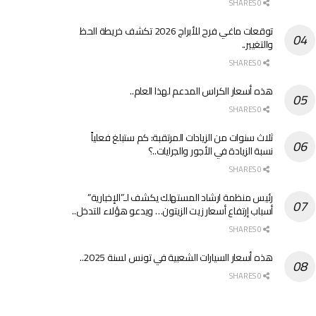
0 SHARES
توقعات ماغي فرح للأبراج 2026 تكشف خريطة الحظ
والتغيير..
0 SHARES
هذه أسعار الكراس المدعم لهذا العام..
0 SHARES
ثلاث سنوات من الزيادات المرتقبة: كم ستبلغ فعلياً
نسبة الزيادة في الأجور والجرايات..؟
0 SHARES
رئيس منظمة ارشاد المستهلك يكشف لـ”الإخبارية”
أسباب إرتفاع أسعار زيت الزيتون… ويدعو هؤلاء للتدخل..
0 SHARES
هذه أسعار السيارات الشعبية في تونس لسنة 2025..
0 SHARES