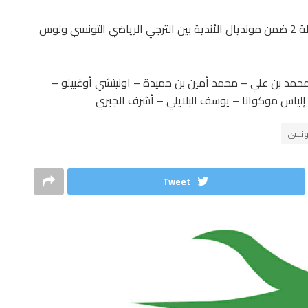
تدور الليلة الجمعة بداية من الساعة 23.00 مباراة الجولة 2 ضمن مونديال الأندية بين الترجي الرياضي التونسي ولوس
محمد بن علي – محمد أمين بن حميدة – اونيتشي أوغبيلو –
– إلياس موكوانا – يوسف البلايلي – أشرف الجبري
تونسي
Tweet