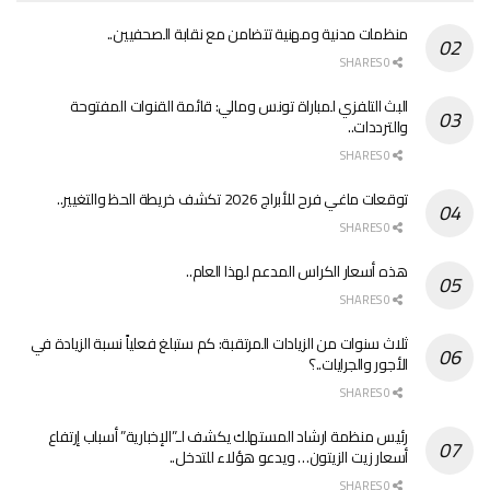
منظمات مدنية ومهنية تتضامن مع نقابة الصحفيين..
0 SHARES
البث التلفزي لمباراة تونس ومالي: قائمة القنوات المفتوحة
والترددات..
0 SHARES
توقعات ماغي فرح للأبراج 2026 تكشف خريطة الحظ والتغيير..
0 SHARES
هذه أسعار الكراس المدعم لهذا العام..
0 SHARES
ثلاث سنوات من الزيادات المرتقبة: كم ستبلغ فعلياً نسبة الزيادة في
الأجور والجرايات..؟
0 SHARES
رئيس منظمة ارشاد المستهلك يكشف لـ”الإخبارية” أسباب إرتفاع
أسعار زيت الزيتون… ويدعو هؤلاء للتدخل..
0 SHARES