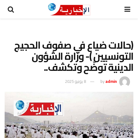
(حالات ضياع في صفوف الحجيج
التونسيين )- وزارة الشؤون
الدينية توضّح وتكشف..
admin
by
8 يونيو 2025