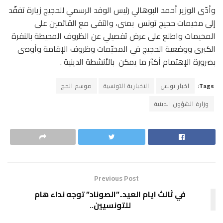
وأدّى الوزير أحمد البوهالي رئيس الوفد الرسمي للحجيج زيارة تفقّد
إلى مخيمات حجيج تونس بمنى، والتقى مع القائمين على
المخيمات واطلع على عرض تفصيلي عن الظروف المحيطة بالنفرة
الكبرى ووضعية الحجيج في المخيّمات وظروف الإقامة وأوصى
بضرورة الإهتمام أكثر ما يمكن بالأنشطة الدينية .
Tags:
اخبار تونس
الاخبارية التونسية
موسم الحج
وزارة الشؤون الدينية
Previous Post
في ثالث ايام العيد..”الصوناد” توجه نداء هام
للتونسيين..