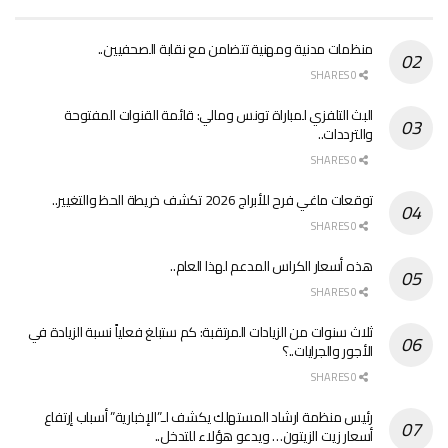
منظمات مدنية ومهنية تتضامن مع نقابة الصحفيين..
0 SHARES
البث التلفزي لمباراة تونس ومالي: قائمة القنوات المفتوحة
والترددات..
0 SHARES
توقعات ماغي فرح للأبراج 2026 تكشف خريطة الحظ والتغيير..
0 SHARES
هذه أسعار الكراس المدعم لهذا العام..
0 SHARES
ثلاث سنوات من الزيادات المرتقبة: كم ستبلغ فعلياً نسبة الزيادة في
الأجور والجرايات..؟
0 SHARES
رئيس منظمة ارشاد المستهلك يكشف لـ”الإخبارية” أسباب إرتفاع
أسعار زيت الزيتون… ويدعو هؤلاء للتدخل..