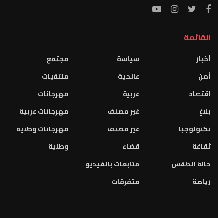
القائمة
أخبار
سياسة
مجتمع
أمن
عالمية
ملتقيات
اقتصاد
عربية
مهرجانات
بلاغ
غير مصنف
مهرجانات عربية
تكنولوجيا
غير مصنف
مهرجانات وطنية
ثقافة
قضاء
وطنية
حالة الطقس
متابعات بالفيديو
رياضة
متفرقات