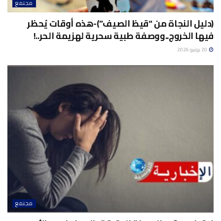
مجتمع
(دليل النجاة من “قيظ الصيف”)-هذه أوقات يُحظر
فيها الخروج..ووصفة طبية سحرية لهزيمة الحر..!
20 يونيو 2026
مجتمع