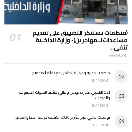
(منظمات تستنكر التضييق على تقديم
مساعدات للمهاجرين)- وزارة الداخلية
تنفي…
0 SHARES
منظمات مدنية ومهنية تتضامن مع نقابة الصحفيين..
0 SHARES
البث التلفزي لمباراة تونس ومالي: قائمة القنوات المفتوحة
والترددات..
0 SHARES
توقعات ماغي فرح للأبراج 2026 تكشف خريطة الحظ والتغيير..
0 SHARES