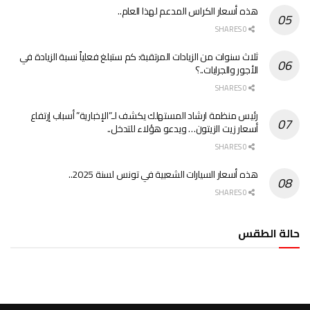
هذه أسعار الكراس المدعم لهذا العام..
0 SHARES
ثلاث سنوات من الزيادات المرتقبة: كم ستبلغ فعلياً نسبة الزيادة في
الأجور والجرايات..؟
0 SHARES
رئيس منظمة ارشاد المستهلك يكشف لـ”الإخبارية” أسباب إرتفاع
أسعار زيت الزيتون… ويدعو هؤلاء للتدخل..
0 SHARES
هذه أسعار السيارات الشعبية في تونس لسنة 2025..
0 SHARES
حالة الطقس
الطقس تونس