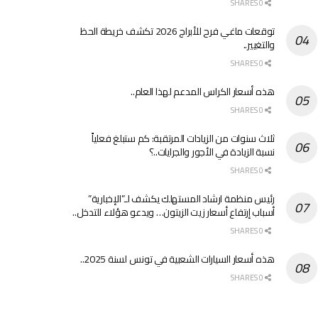
0 SHARES
توقعات ماغي فرح للأبراج 2026 تكشف خريطة الحظ
والتغيير..
0 SHARES
هذه أسعار الكراس المدعم لهذا العام..
0 SHARES
ثلاث سنوات من الزيادات المرتقبة: كم ستبلغ فعلياً
نسبة الزيادة في الأجور والجرايات..؟
0 SHARES
رئيس منظمة ارشاد المستهلك يكشف لـ”الإخبارية”
أسباب إرتفاع أسعار زيت الزيتون… ويدعو هؤلاء للتدخل..
0 SHARES
هذه أسعار السيارات الشعبية في تونس لسنة 2025..
0 SHARES