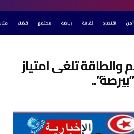
أمن
اقتصاد
ثقافة
رياضة
مجتمع
قضاء
متاب
م والطاقة تلغى امتياز
يرصة”..