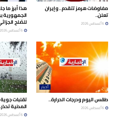
مفاوضات هرمز تتقدم.. وإيران
هذا أبرز ما ج
تعلن..
الجمهورية برئ
للصّلح الجزائي
6 أغسطس 2026
6 أغسطس 2026
أخبار
طقس اليوم ودرجات الحرارة..
تقلبات جوية 
المدنية تحذر..
6 أغسطس 2026
6 أغسطس 2026