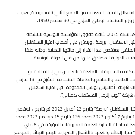
 استغلال المواد المعدنية من الجمع الثاني (المحروقات) يعرف
قتصاد الوطني المؤرخ في 30 سبتمبر 1980.
وتسقط، وفق قرار صدر عن الوزارة بالرائد الرسمي عدد 59 لسنة 2025، كافة حقوق المؤسسة التونسية للأنشطة
ز الاستغلال “بيرصة”. ويتعيّن على أصحاب امتياز الاستغلال
الملغى بمقتضى هذا القرار إلى حالتها الأصلية، وذلك طبقا
قيات الدولية المصادق عليها من قبل الدولة التونسية.
ر المكلف بالمحروقات المتعلقة بالترخيص في إحالة الحقوق
والالتزامات في امتياز الاستغلال “بيرصة” وآخرها قرار وزيرة الطاقة والمناجم والطاقات المتجددة المؤرخ في 13 مارس
زامات شركة “أطلنتيس تونس المحدودة” في امتياز استغلال
ة شركة “توب إنرجي انفستمنت كمباني”.
واستندت الوزارة على التنبيه الرسمي الموجه لأصحاب امتياز الاستغلال “بيرصة” بتاريخ 22 أفريل 2022 ثم بتاريخ 7 نوفمبر
2022، وعلى آراء اللجنة الاستشارية للمحروقات عدد 135 بتاريخ 7 أكتوبر 2022 وعدد 136 بتاريخ 15 ديسمبر 2022 وعدد
138 بتاريخ 26 مارس 2024 واتخذت الوزارة هذا القرار، تبعا لمراسلة الإدارة العامة للمحروقات المؤرخة في 8 ماي