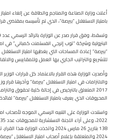
أعلنت وزارة الصناعة والمناجم والطاقة عن إلغاء امتياز
بامتياز الاستغلال “بيرصة”، الذي تم تأسيسه بمقتضى قرار وزير الا
البترولية وشركة “توب إنرجي انفستمنت كمباني” في امتيا
“بيرصة” إعادة المساحات التي يغطيها امتياز الاستغلال 
للتشريع والتراتيب الجاري بها العمل وللمقاييس والاتفا
وأصدرت الوزارة هذه القرار بالاعتماد كل قرارات الوزي
2017 المتعلق بالترخيص في إحالة كلية لحقوق والت
المحروقات الذي يعرف بامتياز الاستغلال “بيرصة” لفائد
2024 والمتعلقة بإعلام أصحاب امتياز الاستغلال “بيرصة” بقرار إلغائه والتعهد بالأشغال الضرورية للهجر النهائي للموقع.