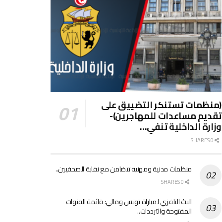
(منظمات تستنكر التضييق على
تقديم مساعدات للمهاجرين)-
وزارة الداخلية تنفي…
0 SHARES
منظمات مدنية ومهنية تتضامن مع نقابة الصحفيين..
0 SHARES
البث التلفزي لمباراة تونس ومالي: قائمة القنوات
المفتوحة والترددات..