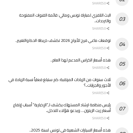
0 SHARES
البث التلفزي لمباراة تونس ومالي: قائمة القنوات المفتوحة
والترددات..
0 SHARES
توقعات ماغي فرح للأبراج 2026 تكشف خريطة الحظ والتغيير..
0 SHARES
هذه أسعار الكراس المدعم لهذا العام..
0 SHARES
ثلاث سنوات من الزيادات المرتقبة: كم ستبلغ فعلياً نسبة الزيادة في
الأجور والجرايات..؟
0 SHARES
رئيس منظمة ارشاد المستهلك يكشف لـ”الإخبارية” أسباب إرتفاع
أسعار زيت الزيتون… ويدعو هؤلاء للتدخل..
0 SHARES
هذه أسعار السيارات الشعبية في تونس لسنة 2025..