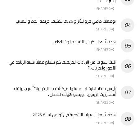
والترددات..
0 SHARES
توقعات ماغي فرح للأبراج 2026 تكشف خريطة الحظ والتغيير..
0 SHARES
هذه أسعار الكراس المدعم لهذا العام..
0 SHARES
ثلاث سنوات من الزيادات المرتقبة: كم ستبلغ فعلياً نسبة الزيادة في
الأجور والجرايات..؟
0 SHARES
رئيس منظمة ارشاد المستهلك يكشف لـ”الإخبارية” أسباب إرتفاع
أسعار زيت الزيتون… ويدعو هؤلاء للتدخل..
0 SHARES
هذه أسعار السيارات الشعبية في تونس لسنة 2025..
0 SHARES