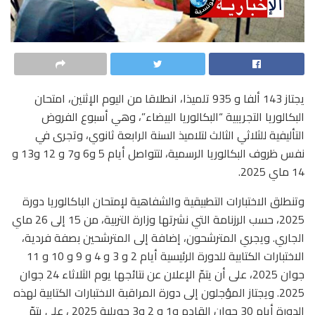
يجتاز 143 ألفا و 935 تلميذا، انطلاقا من اليوم الإثنين، امتحان
البكالوريا التجريبية “البكالوريا البيضاء”، وهي أسبوع الفروض
التأليفية للثلاثي الثالث لتلاميذ السنة الرابعة ثانوي، وتجرى في
نفس ظروف البكالوريا الرسمية، لتتواصل أيام 5 و6 و7 و 12 و13 و
14 ماي 2025.
وتنطلق الاختبارات التطبيقية والشفاهية لإمتحان الباكالوريا دورة
2025، حسب الرزنامة التي نشرتها وزارة التربية، من 15 إلى 26 ماي
الجاري. ويجري المترشحون، إضافة إلى المترشحين بصفة فردية،
الاختبارات الكتابية للدورة الرئيسية أيام 2 و 3 و 4 و 9 و 10 و 11
جوان 2025، على أن يتمّ الإعلان عن نتائجها يوم الثلاثاء 24 جوان
2025. ويجتاز المؤجلون إلى دورة المراقبة الاختبارات الكتابية لهذه
الدورة أيام 30 جوان القادم و1 و 2 و3 جويلية 2025 ، على يتمّ