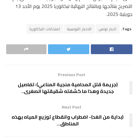
التصريح بنتائجها وبالنتائج النهائية لبكالوريا 2025 يوم الأحد 13
جويلية 2025.
Tags:
اخبار تونس
الاخبار التونسية
امتحانات البكالوريا
Previous Post
(جريمة قتل المحامية منجية المناعي)-تفاصيل
جديدة وهذا ما كشفته شقيقتها الصغرى..
Next Post
(بداية من الغد)- اضطراب وانقطاع توزيع المياه بهذه
المناطق…