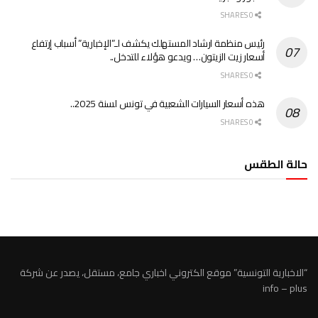
0 SHARES
رئيس منظمة ارشاد المستهلك يكشف لـ”الإخبارية” أسباب إرتفاع
أسعار زيت الزيتون… ويدعو هؤلاء للتدخل..
0 SHARES
هذه أسعار السيارات الشعبية في تونس لسنة 2025..
0 SHARES
حالة الطقس
الطقس تونس
“الاخبارية التونسية” موقع الكتروني اخباري جامع، مستقل، يصدر عن شركة
info – plus