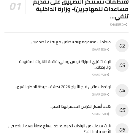
(منظمات تستنكر التضييق على تقديم
مساعدات للمهاجرين)- وزارة الداخلية
تنفي…
0 SHARES
منظمات مدنية ومهنية تتضامن مع نقابة الصحفيين..
0 SHARES
البث التلفزي لمباراة تونس ومالي: قائمة القنوات المفتوحة
والترددات..
0 SHARES
توقعات ماغي فرح للأبراج 2026 تكشف خريطة الحظ والتغيير..
0 SHARES
هذه أسعار الكراس المدعم لهذا العام..
0 SHARES
ثلاث سنوات من الزيادات المرتقبة: كم ستبلغ فعلياً نسبة الزيادة في
الأجور والجرايات..؟