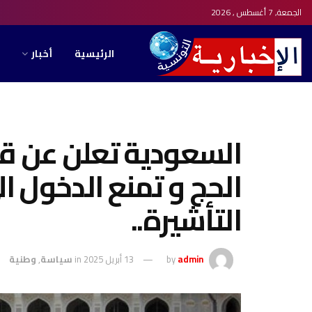
الجمعة, 7 أغسطس , 2026
الرئيسية
أخبار
السعودية تعلن عن ق
الحج و تمنع الدخول ا
التأشيرة..
admin
by
13 أبريل 2025
in
سياسة
,
وطنية