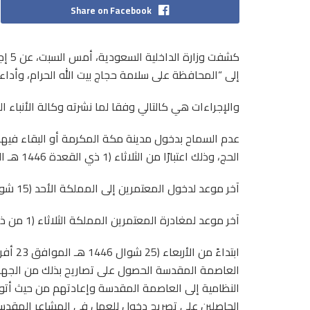
Share on Facebook
إلى “المحافظة على سلامة حجاج بيت الله الحرام، وأداء
والإجراءات هي كالتالي وفقا لما نشرته وكالة الأنباء ا
عدم السماح بدخول مدينة مكة المكرمة أو البقاء فيها ل
الحج، وذلك اعتبارًا من الثلاثاء (1 ذي القعدة 1446 هـ الموافق 29 أفريل 2025 م).
آخر موعد لدخول المعتمرين إلى المملكة الأحد (15 شوال 1446هـ الموافق 13 أفريل 2025م).
آخر موعد لمغادرة المعتمرين المملكة الثلاثاء (1 من ذي القعدة 1446هـ الموافق 29 أفريل 2025م).
العاصمة المقدسة الحصول على تصاريح بذلك من الجهات 
النظامية إلى العاصمة المقدسة وإعادتهم من حيث أتو
الحاصلين على تصريح دخول للعمل في المشاعر المقدس