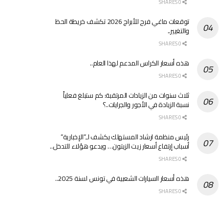
0 SHARES
توقعات ماغي فرح للأبراج 2026 تكشف خريطة الحظ
والتغيير..
0 SHARES
هذه أسعار الكراس المدعم لهذا العام..
0 SHARES
ثلاث سنوات من الزيادات المرتقبة: كم ستبلغ فعلياً
نسبة الزيادة في الأجور والجرايات..؟
0 SHARES
رئيس منظمة ارشاد المستهلك يكشف لـ”الإخبارية”
أسباب إرتفاع أسعار زيت الزيتون… ويدعو هؤلاء للتدخل..
0 SHARES
هذه أسعار السيارات الشعبية في تونس لسنة 2025..
0 SHARES