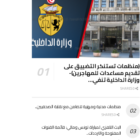
(منظمات تستنكر التضييق على
تقديم مساعدات للمهاجرين)-
وزارة الداخلية تنفي…
0 SHARES
منظمات مدنية ومهنية تتضامن مع نقابة الصحفيين..
0 SHARES
البث التلفزي لمباراة تونس ومالي: قائمة القنوات
المفتوحة والترددات..