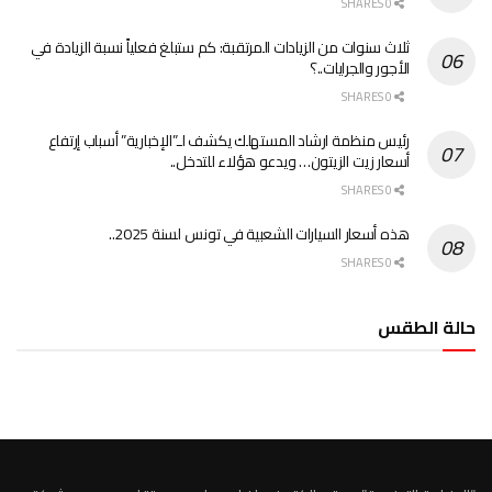
0 SHARES
ثلاث سنوات من الزيادات المرتقبة: كم ستبلغ فعلياً نسبة الزيادة في
الأجور والجرايات..؟
0 SHARES
رئيس منظمة ارشاد المستهلك يكشف لـ”الإخبارية” أسباب إرتفاع
أسعار زيت الزيتون… ويدعو هؤلاء للتدخل..
0 SHARES
هذه أسعار السيارات الشعبية في تونس لسنة 2025..
0 SHARES
حالة الطقس
الطقس تونس