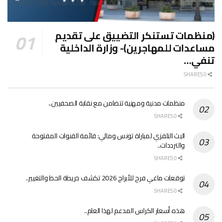
(منظمات تستنكر التضييق على تقديم
مساعدات للمهاجرين)- وزارة الداخلية
تنفي…
0 SHARES
منظمات مدنية ومهنية تتضامن مع نقابة الصحفيين..
0 SHARES
البث التلفزي لمباراة تونس ومالي: قائمة القنوات المفتوحة
والترددات..
0 SHARES
توقعات ماغي فرح للأبراج 2026 تكشف خريطة الحظ والتغيير..
0 SHARES
هذه أسعار الكراس المدعم لهذا العام..