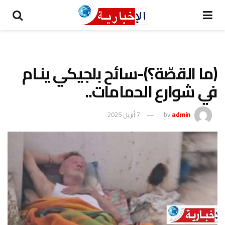
(ما القصّة؟)-سائح بلجيكي ينـام
في شوارع الحمامات..
admin
by
7 أبريل 2025