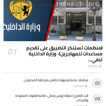
(منظمات تستنكر التضييق على تقديم
مساعدات للمهاجرين)- وزارة الداخلية
تنفي…
0 SHARES
منظمات مدنية ومهنية تتضامن مع نقابة الصحفيين..
0 SHARES
البث التلفزي لمباراة تونس ومالي: قائمة القنوات المفتوحة
والترددات..