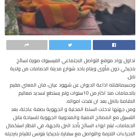
تداول رواد موقع التواصل الاجتماعي الفيسبوك صورة لسائح
بلجيكي دون مأوى وينام باحد شوارع مدينة الحمامات من ولاية
نابل.
وحسبمانقلته اذاعة الديوان عن شهود عيان، فان المعني مقيم
بالحمامات منذ اكثر من 10سنوات ولم يستطع تسديد معاليم
الاقامة بالنزل بعد ان نفذت امواله.
ومن جهتها تدخلت السلط المحلية و الجهوية بصفة عاجلة، بعد
التنسيق مع المصالح الامنية والمندوبية الجهوية للسياحة بنابل
الحمامات، ليتم ايواء السائح بأحد النزل بالجهة، في انتظار استكمال
الاجراءات اللازمة والتواصل مع سفارة بلجيكيا بتونس للقيام بترحيله