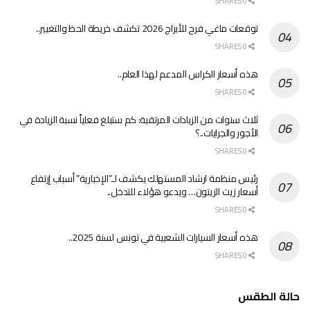
0 SHARES
توقعات ماغي فرح للأبراج 2026 تكشف خريطة الحظ والتغيير..
0 SHARES
هذه أسعار الكراس المدعم لهذا العام..
0 SHARES
ثلاث سنوات من الزيادات المرتقبة: كم ستبلغ فعلياً نسبة الزيادة في
الأجور والجرايات..؟
0 SHARES
رئيس منظمة ارشاد المستهلك يكشف لـ”الإخبارية” أسباب إرتفاع
أسعار زيت الزيتون… ويدعو هؤلاء للتدخل..
0 SHARES
هذه أسعار السيارات الشعبية في تونس لسنة 2025..
0 SHARES
حالة الطقس