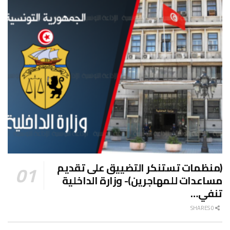
(منظمات تستنكر التضييق على تقديم
مساعدات للمهاجرين)- وزارة الداخلية
تنفي…
0 SHARES