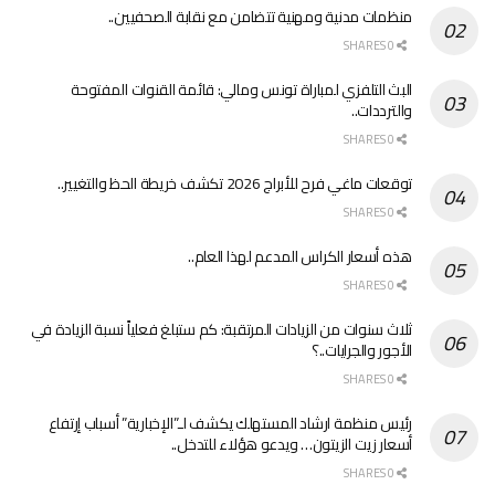
منظمات مدنية ومهنية تتضامن مع نقابة الصحفيين..
0 SHARES
البث التلفزي لمباراة تونس ومالي: قائمة القنوات المفتوحة
والترددات..
0 SHARES
توقعات ماغي فرح للأبراج 2026 تكشف خريطة الحظ والتغيير..
0 SHARES
هذه أسعار الكراس المدعم لهذا العام..
0 SHARES
ثلاث سنوات من الزيادات المرتقبة: كم ستبلغ فعلياً نسبة الزيادة في
الأجور والجرايات..؟
0 SHARES
رئيس منظمة ارشاد المستهلك يكشف لـ”الإخبارية” أسباب إرتفاع
أسعار زيت الزيتون… ويدعو هؤلاء للتدخل..
0 SHARES