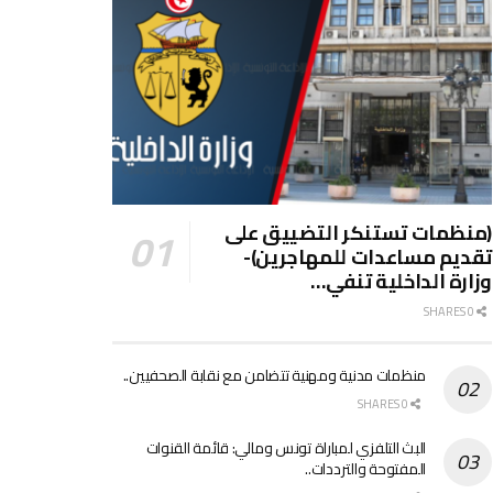
(منظمات تستنكر التضييق على
تقديم مساعدات للمهاجرين)-
وزارة الداخلية تنفي…
0 SHARES
منظمات مدنية ومهنية تتضامن مع نقابة الصحفيين..
0 SHARES
البث التلفزي لمباراة تونس ومالي: قائمة القنوات
المفتوحة والترددات..