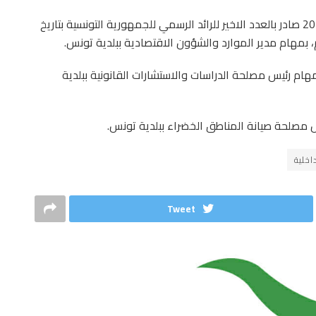
تم مقتضى قرار من وزير الداخلية مؤرخ في 4 فيفري 2025 صادر بالعدد الاخير للرائد الرسمي للجمهورية التونسية بتاريخ
م رئيس مصلحة الدراسات والاستشارات القانونية ببلدية
س مصلحة صيانة المناطق الخضراء ببلدية تونس.
داخلية
Tweet