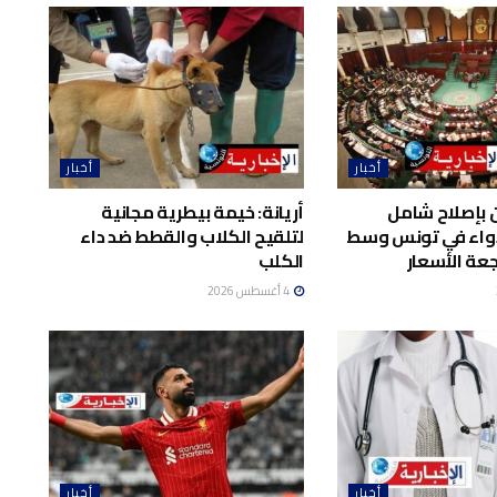
أخبار
أخبار
 بإصلاح شامل
أريانة: خيمة بيطرية مجانية
واء في تونس وسط
لتلقيح الكلاب والقطط ضد داء
عة الأسعار
الكلب
4 أغسطس 2026
أخبار
أخبار