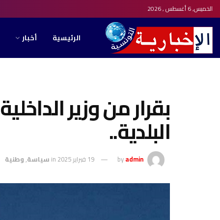
الخميس, 6 أغسطس , 2026
الرئيسية
أخبار
بقرار من وزير الداخلي
البلدية..
admin
by
19 فبراير 2025
in
سياسة
,
وطنية