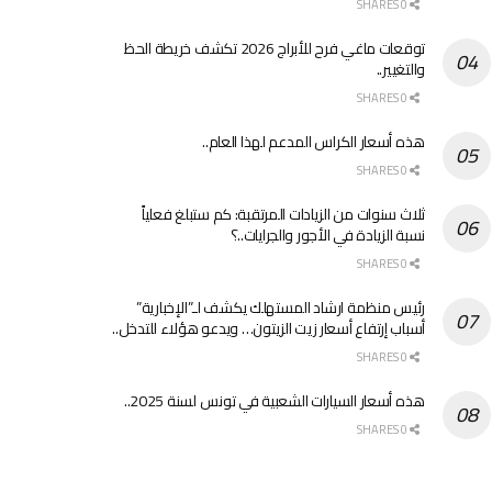
0 SHARES
توقعات ماغي فرح للأبراج 2026 تكشف خريطة الحظ
والتغيير..
0 SHARES
هذه أسعار الكراس المدعم لهذا العام..
0 SHARES
ثلاث سنوات من الزيادات المرتقبة: كم ستبلغ فعلياً
نسبة الزيادة في الأجور والجرايات..؟
0 SHARES
رئيس منظمة ارشاد المستهلك يكشف لـ”الإخبارية”
أسباب إرتفاع أسعار زيت الزيتون… ويدعو هؤلاء للتدخل..
0 SHARES
هذه أسعار السيارات الشعبية في تونس لسنة 2025..
0 SHARES