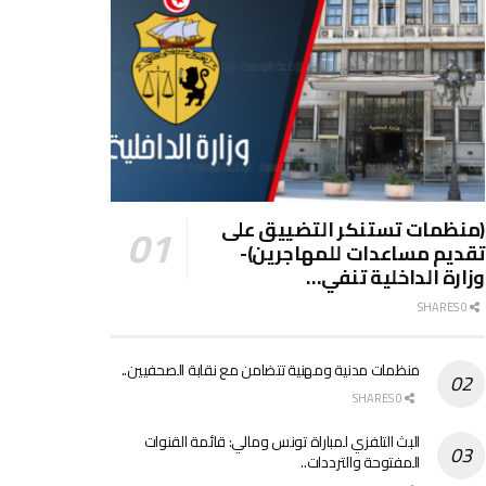
(منظمات تستنكر التضييق على
تقديم مساعدات للمهاجرين)-
وزارة الداخلية تنفي…
0 SHARES
منظمات مدنية ومهنية تتضامن مع نقابة الصحفيين..
0 SHARES
البث التلفزي لمباراة تونس ومالي: قائمة القنوات
المفتوحة والترددات..