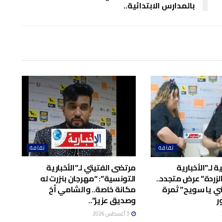
بالمدارس الابتدائية..
ثقافة
ثقافة
 لـ”الأخبارية
مرتضى الفتيتي لـ”الأخبارية
لزردة” عرض متجدد..
التونسية”: “مهرجان بنزرت له
ي يا سويح” ثمرة
مكانة خاصة.. والشامي أخ
ر
وصديق عزيز”..
3 أغسطس 2026