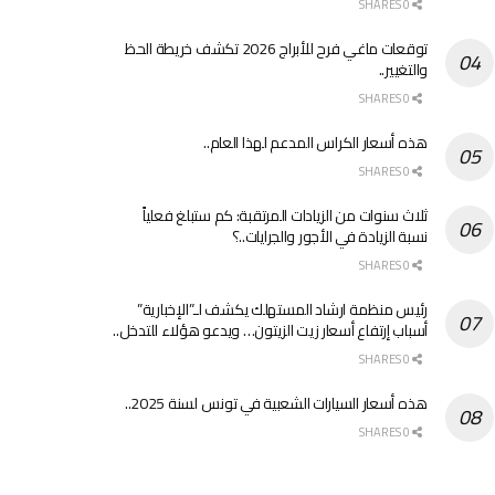
0 SHARES
توقعات ماغي فرح للأبراج 2026 تكشف خريطة الحظ
والتغيير..
0 SHARES
هذه أسعار الكراس المدعم لهذا العام..
0 SHARES
ثلاث سنوات من الزيادات المرتقبة: كم ستبلغ فعلياً
نسبة الزيادة في الأجور والجرايات..؟
0 SHARES
رئيس منظمة ارشاد المستهلك يكشف لـ”الإخبارية”
أسباب إرتفاع أسعار زيت الزيتون… ويدعو هؤلاء للتدخل..
0 SHARES
هذه أسعار السيارات الشعبية في تونس لسنة 2025..
0 SHARES