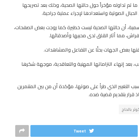
ما تم تداوله مؤخراً حول حالتها الصحية، وذلك بعد تصريحها
حبال الصوتية واستعدادها لإجراء عملية جراحية
.
رسمية، أن حالتها الصحية ليست خطيرة كما روجت بعض الصفحات،
راش، مما أثار القلق لدى محبيها وأصدقائها.
قتها بعض الجهات بحثًا عن التفاعل والمشاهدات
.
 بعد إنهاء التزاماتها المهنية والتعاقدية، موجهة شكرها
ب التغيير الذي طرأ على صوتها، مؤكدة أن من بين المتنمرين
ذ قرار بتقديم قضية ضده
.
وثر بالحاج
Tweet