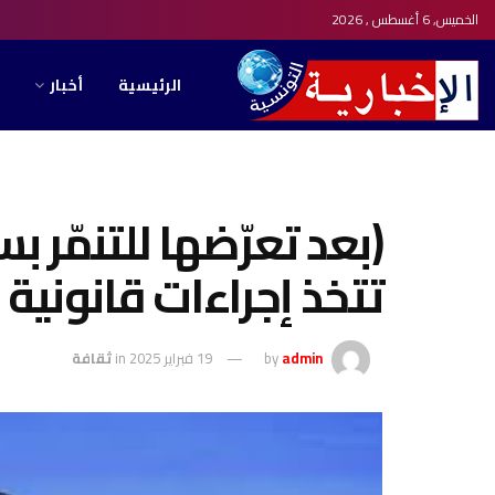
الخميس, 6 أغسطس , 2026
الرئيسية
أخبار
(بعد تعرّضها للتنمّر ب
تتخذ إجراءات قانونية
admin
by
19 فبراير 2025
in
ثقافة