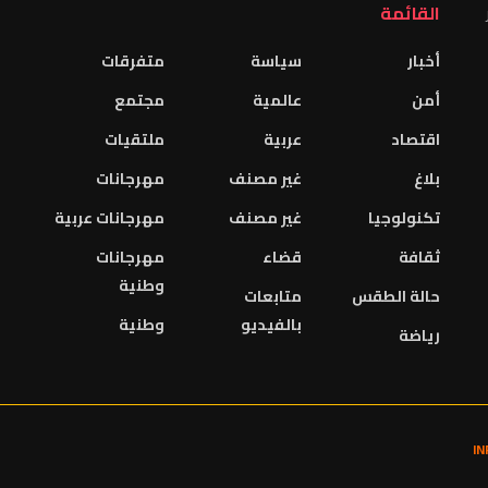
القائمة
أخبار
سياسة
متفرقات
أمن
عالمية
مجتمع
اقتصاد
عربية
ملتقيات
بلاغ
غير مصنف
مهرجانات
تكنولوجيا
غير مصنف
مهرجانات عربية
ثقافة
قضاء
مهرجانات
وطنية
حالة الطقس
متابعات
بالفيديو
وطنية
رياضة
I