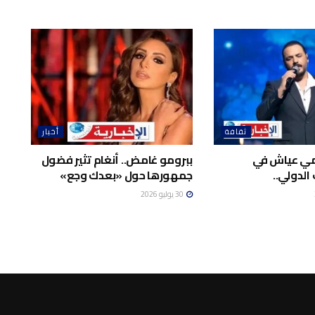
ثقافة
أخبار
امي عياش في
ببرومو غامض.. أنغام تثير فضول
الدولي..
جمهورها حول «بعدك وجع»
30 يوليو 2026