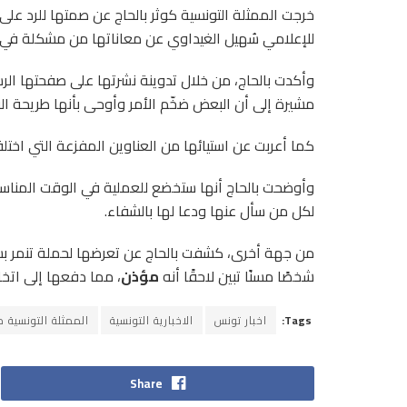
خرجت الممثلة التونسية كوثر بالحاج عن صمتها للرد على 
للإعلامي سُهيل الغيداوي عن معاناتها من مشكلة في ال
وأكدت بالحاج، من خلال تدوينة نشرتها على صفحتها ال
مشيرة إلى أن البعض ضخّم الأمر وأوحى بأنها طريحة الف
كما أعربت عن استيائها من العناوين المفزعة التي اختل
وأوضحت بالحاج أنها ستخضع للعملية في الوقت المناسب،
لكل من سأل عنها ودعا لها بالشفاء
.
من جهة أخرى، كشفت بالحاج عن تعرضها لحملة تنمر بسب
شخصًا مسنًا تبين لاحقًا أنه
مؤذن
، مما دفعها إلى اتخا
Tags:
اخبار تونس
الاخبارية التونسية
الممثلة التونسية ك
Share