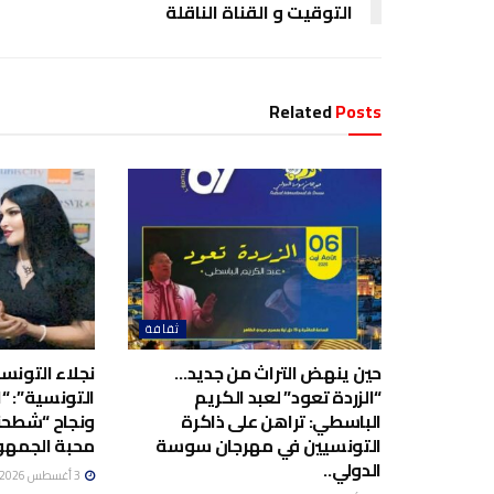
التوقيت و القناة الناقلة
Related
Posts
ثقافة
حين ينهض التراث من جديد…
نجلاء التونسية
“الزردة تعود” لعبد الكريم
التونسية”: “ا
الباسطي: تراهن على ذاكرة
ونجاح “شطحن
التونسيين في مهرجان سوسة
محبة الجمهو
الدولي..
3 أغسطس 2026