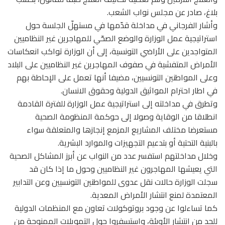
بلاغ، صادر عن مجلس نواب الشعب.
وأشار الفرجاني في مداخلة قدّمها في مستهلّ الجلسة حول
استراتيجية عمل الوزارة والوضع الصحّي للمهاجرين غير النظاميين
المتواجدين على الأراضي التونسية، إلى أن الوزارة تواكب انعكاسات
الأمراض المتفشية في صفوف المهاجرين غير النظاميين على البلاد
وعلى المواطنين التونسيين، مضيفا أنها تعمل على الإحاطة بهم
في اطار احترام المواثيق الدولية وحقوق الانسان.
وتطرق في مداخلته إلى استراتيجية عمل الوزارة للفترة القادمة
انطلاقا من الوقاية وصولا إلى حوكمة المنظومة الصحية
مستعرضا مختلف المشاريع المزمع إنجازها والمتعلقة سواء
بالبنية التحتية أو بتدعيم التجهيزات والموارد البشرية.
وخلال مداخلتهم استفسر عدد من النواب عن أبرز المشاكل الصحية
التي يعيشها المهاجرون غير النظاميين وحول ما إذا كان قد
سجلت الوزارة حالات نقل عدوى للمواطنين التونسيين وعن التدابير
المعتمدة لمنع انتشار الأمراض المعدية.
كما تساءلوا عن وجود بروتوكولات تعاون مع المنظمات الدولية
للحد من انتشار الأوبئة، واستسفروا حول التمويلات الممنوحة من