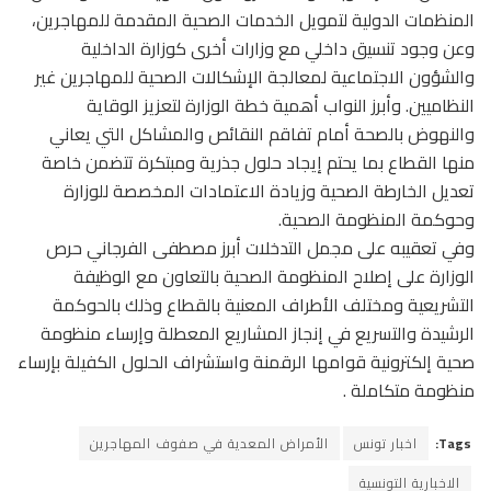
المنظمات الدولية لتمويل الخدمات الصحية المقدمة للمهاجرين،
وعن وجود تنسيق داخلي مع وزارات أخرى كوزارة الداخلية
والشؤون الاجتماعية لمعالجة الإشكالات الصحية للمهاجرين غير
النظاميين. وأبرز النواب أهمية خطة الوزارة لتعزيز الوقاية
والنهوض بالصحة أمام تفاقم النقائص والمشاكل التي يعاني
منها القطاع بما يحتم إيجاد حلول جذرية ومبتكرة تتضمن خاصة
تعديل الخارطة الصحية وزيادة الاعتمادات المخصصة للوزارة
وحوكمة المنظومة الصحية.
وفي تعقيبه على مجمل التدخلات أبرز مصطفى الفرجاني حرص
الوزارة على إصلاح المنظومة الصحية بالتعاون مع الوظيفة
التشريعية ومختلف الأطراف المعنية بالقطاع وذلك بالحوكمة
الرشيدة والتسريع في إنجاز المشاريع المعطلة وإرساء منظومة
صحية إلكترونية قوامها الرقمنة واستشراف الحلول الكفيلة بإرساء
منظومة متكاملة .
Tags:
اخبار تونس
الأمراض المعدية في صفوف المهاجرين
الاخبارية التونسية