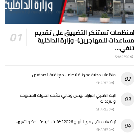
(منظمات تستنكر التضييق على تقديم
مساعدات للمهاجرين)- وزارة الداخلية
تنفي…
0 SHARES
منظمات مدنية ومهنية تتضامن مع نقابة الصحفيين..
0 SHARES
البث التلفزي لمباراة تونس ومالي: قائمة القنوات المفتوحة
والترددات..
0 SHARES
توقعات ماغي فرح للأبراج 2026 تكشف خريطة الحظ والتغيير..
0 SHARES