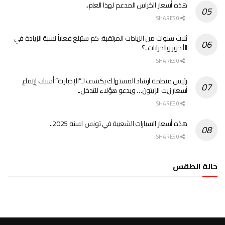
هذه أسعار الكراس المدعم لهذا العام..
0 SHARES
ثلاث سنوات من الزيادات المرتقبة: كم ستبلغ فعلياً نسبة الزيادة في
الأجور والجرايات..؟
0 SHARES
رئيس منظمة ارشاد المستهلك يكشف لـ”الإخبارية” أسباب إرتفاع
أسعار زيت الزيتون… ويدعو هؤلاء للتدخل..
0 SHARES
هذه أسعار السيارات الشعبية في تونس لسنة 2025..
0 SHARES
حالة الطقس
الطقس تونس