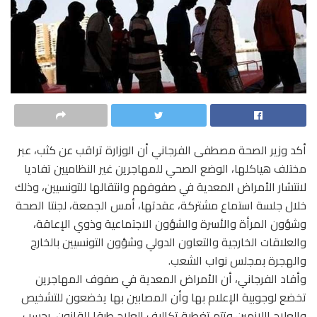
أكد وزير الصحة مصطفى الفرجاني أن الوزارة تراقب عن كثب، عبر
مختلف هياكلها، الوضع الصحي للمهاجرين غير النظاميين تفاديا
لانتشار الأمراض المعدية في صفوفهم وانتقالها للتونسيين، وذلك
خلال جلسة استماع مشتركة، عقدتها، أمس الجمعة، لجنتا الصحة
وشؤون المرأة والأسرة والشؤون الاجتماعية وذوي الإعاقة،
والعلاقات الخارجية والتعاون الدولي وشؤون التونسيين بالخارج
والهجرة بمجلس نواب الشعب.
وأفاد الفرجاني، أن الأمراض المعدية في صفوف المهاجرين
تخضع لوجوبية الإعلام بها وأن المصابين بها يخضعون للتشخيص
والعلاج اللازمين وتتم تغطية تكاليف العلاج طبقا للقانون، بحسب