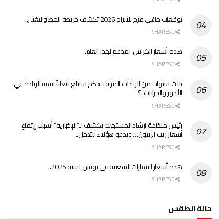
توقعات ماغي فرح للأبراج 2026 تكشف خريطة الحظ والتغيير..
0 SHARES
هذه أسعار الكراس المدعم لهذا العام..
0 SHARES
ثلاث سنوات من الزيادات المرتقبة: كم ستبلغ فعلياً نسبة الزيادة في
الأجور والجرايات..؟
0 SHARES
رئيس منظمة ارشاد المستهلك يكشف لـ”الإخبارية” أسباب إرتفاع
أسعار زيت الزيتون… ويدعو هؤلاء للتدخل..
0 SHARES
هذه أسعار السيارات الشعبية في تونس لسنة 2025..
0 SHARES
حالة الطقس