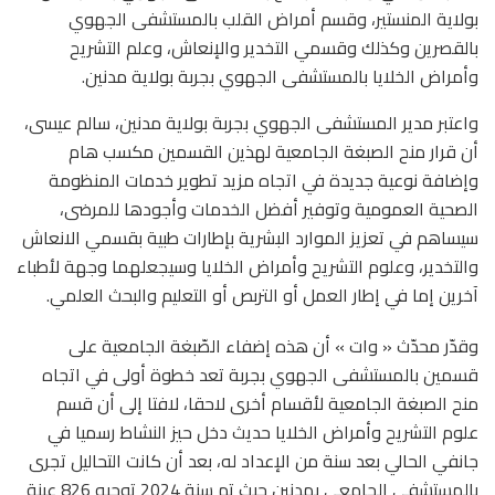
بولاية المنستير، وقسم أمراض القلب بالمستشفى الجهوي
بالقصرين وكذلك وقسمي التخدير والإنعاش، وعلم التشريح
وأمراض الخلايا بالمستشفى الجهوي بجربة بولاية مدنين
.
واعتبر مدير المستشفى الجهوي بجربة بولاية مدنين، سالم عيسى،
أن قرار منح الصبغة الجامعية لهذين القسمين مكسب هام
وإضافة نوعية جديدة في اتجاه مزيد تطوير خدمات المنظومة
الصحية العمومية وتوفير أفضل الخدمات وأجودها للمرضى،
سيساهم في تعزيز الموارد البشرية بإطارات طبية بقسمي الانعاش
والتخدير، وعلوم التشريح وأمراض الخلايا وسيجعلهما وجهة لأطباء
آخرين إما في إطار العمل أو التربص أو التعليم والبحث العلمي
.
وقدّر محدّث « وات » أن هذه إضفاء الصّبغة الجامعية على
قسمين بالمستشفى الجهوي بجربة تعد خطوة أولى في اتجاه
منح الصبغة الجامعية لأقسام أخرى لاحقا، لافتا إلى أن قسم
علوم التشريح وأمراض الخلايا حديث دخل حيز النشاط رسميا في
جانفي الحالي بعد سنة من الإعداد له، بعد أن كانت التحاليل تجرى
بالمستشفى الجامعي بمدنين حيث تم سنة 2024 توجيه 826 عينة