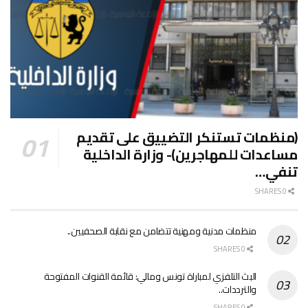
(منظمات تستنكر التضييق على تقديم
مساعدات للمهاجرين)- وزارة الداخلية
تنفي…
0 SHARES
منظمات مدنية ومهنية تتضامن مع نقابة الصحفيين..
0 SHARES
البث التلفزي لمباراة تونس ومالي: قائمة القنوات المفتوحة
والترددات..
0 SHARES