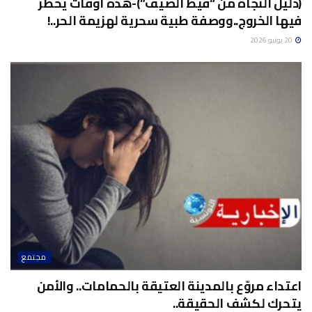
(دليل النجاة من “قيظ الصيف”)-هذه أوقات يُحظر
فيها الخروج..ووصفة طبية سحرية لهزيمة الحر..!
20 يونيو 2026
مجتمع
اعتداء مروّع بالمدينة العتيقة بالحمامات.. والأمن
يتحرك لكشف الحقيقة..