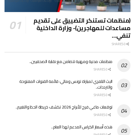
(منظمات تستنكر التضييق على تقديم
مساعدات للمهاجرين)- وزارة الداخلية
تنفي…
0 SHARES
منظمات مدنية ومهنية تتضامن مع نقابة الصحفيين..
0 SHARES
البث التلفزي لمباراة تونس ومالي: قائمة القنوات المفتوحة
والترددات..
0 SHARES
توقعات ماغي فرح للأبراج 2026 تكشف خريطة الحظ والتغيير..
0 SHARES
هذه أسعار الكراس المدعم لهذا العام..
0 SHARES