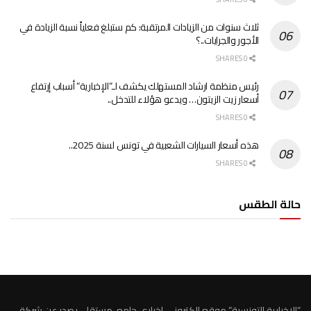
ثلاث سنوات من الزيادات المرتقبة: كم ستبلغ فعلياً نسبة الزيادة في
الأجور والجرايات..؟
0 SHARES
رئيس منظمة ارشاد المستهلك يكشف لـ”الإخبارية” أسباب إرتفاع
أسعار زيت الزيتون… ويدعو هؤلاء للتدخل..
0 SHARES
هذه أسعار السيارات الشعبية في تونس لسنة 2025..
0 SHARES
حالة الطقس
الطقس تونس
“الاخبارية التونسية” موقع الكتروني اخباري جامع، مستقل، يصدر عن شركة