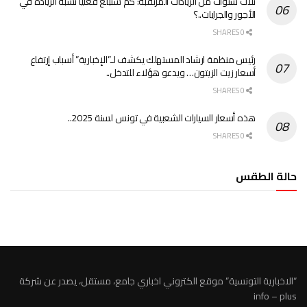
ثلاث سنوات من الزيادات المرتقبة: كم ستبلغ فعلياً نسبة الزيادة في
الأجور والجرايات..؟
0 SHARES
رئيس منظمة ارشاد المستهلك يكشف لـ”الإخبارية” أسباب إرتفاع
أسعار زيت الزيتون… ويدعو هؤلاء للتدخل..
0 SHARES
هذه أسعار السيارات الشعبية في تونس لسنة 2025..
0 SHARES
حالة الطقس
الطقس تونس
“الاخبارية التونسية” موقع الكتروني اخباري جامع، مستقل، يصدر عن شركة
info – plus