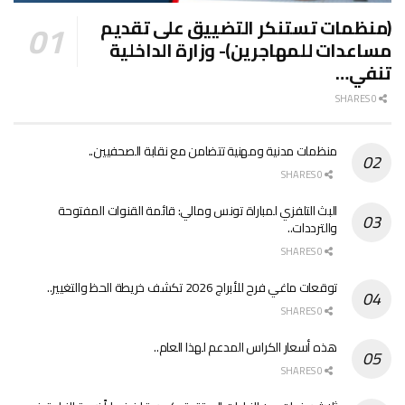
(منظمات تستنكر التضييق على تقديم
مساعدات للمهاجرين)- وزارة الداخلية
تنفي…
0 SHARES
منظمات مدنية ومهنية تتضامن مع نقابة الصحفيين..
0 SHARES
البث التلفزي لمباراة تونس ومالي: قائمة القنوات المفتوحة
والترددات..
0 SHARES
توقعات ماغي فرح للأبراج 2026 تكشف خريطة الحظ والتغيير..
0 SHARES
هذه أسعار الكراس المدعم لهذا العام..
0 SHARES