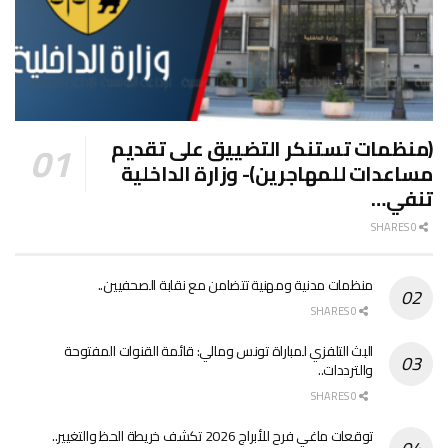
(منظمات تستنكر التضييق على تقديم
مساعدات للمهاجرين)- وزارة الداخلية
تنفي…
0 SHARES
منظمات مدنية ومهنية تتضامن مع نقابة الصحفيين..
0 SHARES
البث التلفزي لمباراة تونس ومالي: قائمة القنوات المفتوحة
والترددات..
0 SHARES
توقعات ماغي فرح للأبراج 2026 تكشف خريطة الحظ والتغيير..