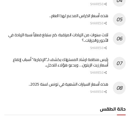
0 SHARES
هذه أسعار الكراس المدعم لهذا العام..
0 SHARES
ثلاث سنوات من الزيادات المرتقبة: كم ستبلغ فعلياً نسبة الزيادة في
الأجور والجرايات..؟
0 SHARES
رئيس منظمة ارشاد المستهلك يكشف لـ”الإخبارية” أسباب إرتفاع
أسعار زيت الزيتون… ويدعو هؤلاء للتدخل..
0 SHARES
هذه أسعار السيارات الشعبية في تونس لسنة 2025..
0 SHARES
حالة الطقس
الطقس تونس