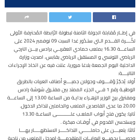
في إطــار مُقابلة الجولة الثامنة لبطولة الرّابطة المُحترفة الأولى
لكُــــرة القـــدم الـتي ستـدُور غدا السبت 09 نوفمبر 2024 على
الساعـــة 16.30 بملعب حمادي العقربــي برادس بيـــن الترجي
الرياضي التونسي و المستقبل الرياضي بقابس، اصدرت وزارة
الداخلية اليوم الجمعة بلاغا مروريا، علنت فيه عن اتخاذ الإجراءات
التاليــــة:
أولا: يُحجّرُ وُقــــوف وجولان جميــــع أصناف العربات بالطريق
الوطنيـة رقم 1 فــي الجزء الممتد بين مفتـرق شوشة رادس
ومفترق برج الوزير الزهـراء بدايـة من الساعة 13.00 إلى الساعـــة
20.00 ما عدى القاصدين الملعب والحاملين لتذاكر الدخول.
ثانيا: يكون فتح أبواب الملعـب علـــــــــــى الساعـة 13.30
ويستحسن القدوم في أوقـات مبكرة .
ثالثا: يتعيــــن على حاملــــــي التذاكـــــر الاستظهـــــار بهــــا
وجوبــــا بجميـــع البوابــات المتقدمــــة (مدخل الملعب من ناحية