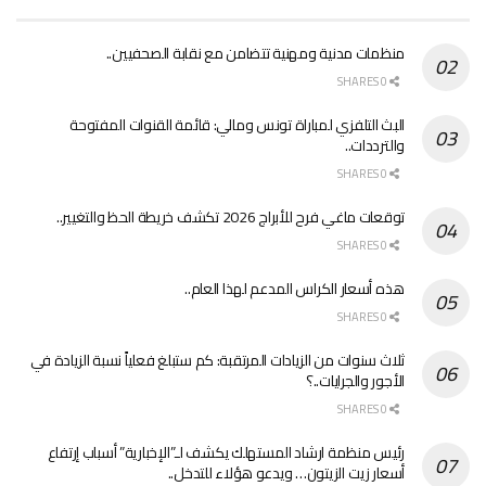
منظمات مدنية ومهنية تتضامن مع نقابة الصحفيين..
0 SHARES
البث التلفزي لمباراة تونس ومالي: قائمة القنوات المفتوحة
والترددات..
0 SHARES
توقعات ماغي فرح للأبراج 2026 تكشف خريطة الحظ والتغيير..
0 SHARES
هذه أسعار الكراس المدعم لهذا العام..
0 SHARES
ثلاث سنوات من الزيادات المرتقبة: كم ستبلغ فعلياً نسبة الزيادة في
الأجور والجرايات..؟
0 SHARES
رئيس منظمة ارشاد المستهلك يكشف لـ”الإخبارية” أسباب إرتفاع
أسعار زيت الزيتون… ويدعو هؤلاء للتدخل..