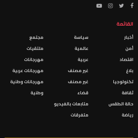
القائمة
أخبار
سياسة
مجتمع
أمن
عالمية
ملتقيات
اقتصاد
عربية
مهرجانات
بلاغ
غير مصنف
مهرجانات عربية
تكنولوجيا
غير مصنف
مهرجانات وطنية
ثقافة
قضاء
وطنية
حالة الطقس
متابعات بالفيديو
رياضة
متفرقات