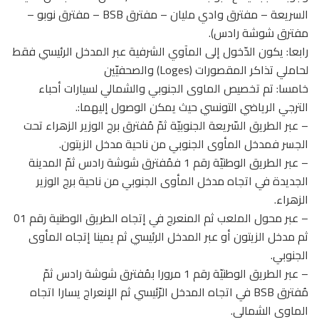
السريعة – مفترق وادي مليان – مفترق BSB – مفترق نوبو –
مفترق شوشة رادس).
رابعا: يكون الدّخول إلى المآوي الشرفية عبر المدخل الرئيسي فقط
لحاملي تذاكر المقصورات (Loges) والصحفيّين
خامسا: تم تخصيص الماوى الجنوبي والشمالي لسيارات أحباء
الترجي الرياضي التونسي حيث يمكن الوصول إليهما:.
– عبر الطريق السّريعة الجنوبيّة ثمّ مُفترق برج الوزير الزهراء تحت
الجسر فمدخل المأوى الجنوبي من ناحية مدخل الزيتون.
– عبر الطريق الوطنيّة رقم 1 فمُفترق شوشة رادس ثمّ المدينة
الجديدة في اتجاه مدخل المأوى الجنوبي من ناحية برج الوزير
الزهراء.
– عبر محول الملعب ثم المنعرج في إتجاه الطريق الوطنية رقم 01
ثم مدخل الزيتون أو عبر المدخل الرئيسي ثم يمينا إتجاه المأوى
الجنوبي.
– عبر الطريق الوطنيّة رقم 1 مرورا بمُفترق شوشة رادس ثمّ
مُفترق BSB في اتجاه المدخل الرّئيسي ثم الإنعراج يسارا اتجاه
الماوى الشمالي.