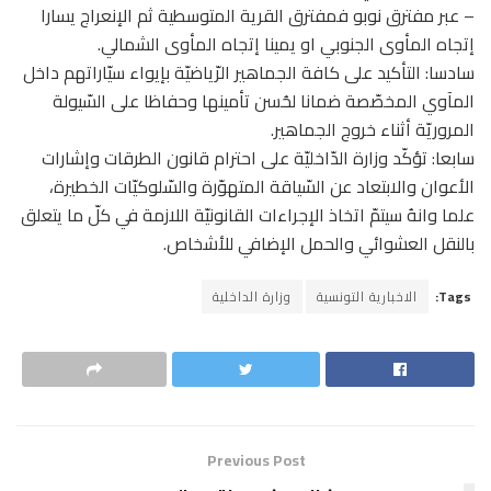
– عبر مفترق نوبو فمفترق القرية المتوسطية ثم الإنعراج يسارا
إتجاه المأوى الجنوبي او يمينا إتجاه المأوى الشمالي.
سادسا: التأكيد على كافة الجماهير الرّياضيّة بإيواء سيّاراتهم داخل
المآوي المخصّصة ضمانا لحُسن تأمينها وحفاظا على السّيولة
المروريّة أثناء خروج الجماهير.
سابعا: تؤكّد وزارة الدّاخليّة على احترام قانون الطرقات وإشارات
الأعوان والابتعاد عن السّياقة المتهوّرة والسّلوكيّات الخطيرة،
علما وانهُ سيتمّ اتخاذ الإجراءات القانونيّة اللازمة في كلّ ما يتعلق
بالنقل العشوائي والحمل الإضافي للأشخاص.
Tags:
الاخبارية التونسية
وزارة الداخلية
Previous Post