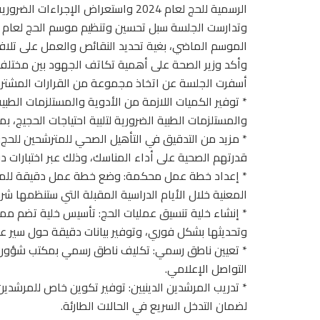
الرسمية للحج لعام 2024 واستعراض الإجراءات الضرورية لضمان نجاح موسم الحج لسنة 2025.
الموسم الماضي، بغية تحديد النقائص والعمل على تلافي
وأكد وزير الصحة على أهمية تكاتف الجهود بين مختلف 
أسفرت الجلسة عن اتخاذ مجموعة من القرارات المشترك
* توفير الكميات اللازمة من الأدوية والمستلزمات الطبي
والمستلزمات الطبية الضرورية لتلبية احتياجات الحجيج، 
* مزيد من التدقيق في التأهيل الصحي للمترشحين للحج
قدرتهم الصحية على أداء المناسك، وذلك عبر اختبارات 
* إعداد خطة عمل محكمة: وضع خطة عمل دقيقة للمناط
المعنية خلال الأيام الدراسية المقبلة التي ستنظمها شر
* إنشاء خلية تنسيق عمليات الحج: تأسيس خلية تضم مم
وتحديثها بشكل فوري، وتوفير بيانات دقيقة حول سير عم
* تعيين ناطق رسمي: تكليف ناطق رسمي بمكتب شؤون حج
التواصل الإعلامي.
* تدريب المرشدين الدينيين: توفير تكوين خاص للمرشدين 
لضمان التدخل السريع في الحالات الطارئة.