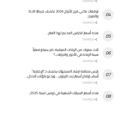
0 SHARES
توقعات ماغي فرح للأبراج 2026 تكشف خريطة الحظ
والتغيير..
0 SHARES
هذه أسعار الكراس المدعم لهذا العام..
0 SHARES
ثلاث سنوات من الزيادات المرتقبة: كم ستبلغ فعلياً
نسبة الزيادة في الأجور والجرايات..؟
0 SHARES
رئيس منظمة ارشاد المستهلك يكشف لـ”الإخبارية”
أسباب إرتفاع أسعار زيت الزيتون… ويدعو هؤلاء للتدخل..
0 SHARES
هذه أسعار السيارات الشعبية في تونس لسنة 2025..
0 SHARES