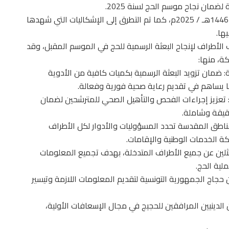
وتدارست الجلسة سبل تحسين وتنظيم موسم الحج لعام 1446هـ / 2025م، كما تم التطرق إلى الإشكاليات التي شهدها
ها.
الأطراف لإنجاح البعثة الرسمية للحج في الموسم المقبل، وقد
ة، منها:
ة: ضمان تزويد البعثة الرسمية بكميات كافية من الأدوية
بما يساهم في تقديم رعاية صحية فورية وفعالة.
: تعزيز إجراءات الفحص والتأهيل الصحي للمترشحين لضمان
دقيقة وشاملة.
ق المقدسة تحدد المسؤوليات والأدوار لكل الأطراف
كة الخدمات الوطنية والإقامات.
ثلين عن جميع الأطراف المتدخلة، بهدف تجميع المعلومات
لية الحج.
اج الجمهورية التونسية لتقديم المعلومات اللازمة وتيسير
الدينيين المرافقين للحجيج في مجال الإسعافات الأولية،