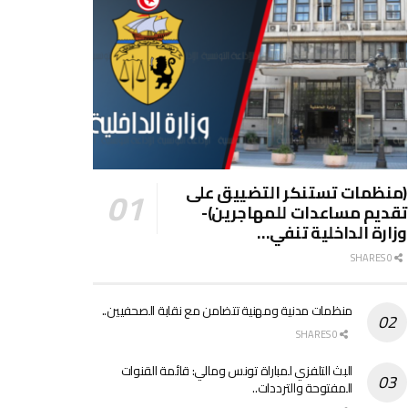
(منظمات تستنكر التضييق على
تقديم مساعدات للمهاجرين)-
وزارة الداخلية تنفي…
0 SHARES
منظمات مدنية ومهنية تتضامن مع نقابة الصحفيين..
0 SHARES
البث التلفزي لمباراة تونس ومالي: قائمة القنوات
المفتوحة والترددات..