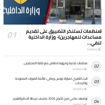
(منظمات تستنكر التضييق على تقديم
مساعدات للمهاجرين)- وزارة الداخلية
تنفي…
0 SHARES
منظمات مدنية ومهنية تتضامن مع نقابة الصحفيين..
0 SHARES
البث التلفزي لمباراة تونس ومالي: قائمة القنوات المفتوحة
والترددات..
0 SHARES
توقعات ماغي فرح للأبراج 2026 تكشف خريطة الحظ والتغيير..
0 SHARES