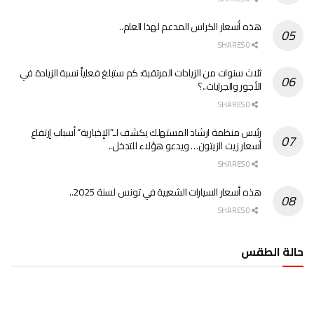
هذه أسعار الكراس المدعم لهذا العام..
0 SHARES
ثلاث سنوات من الزيادات المرتقبة: كم ستبلغ فعلياً نسبة الزيادة في
الأجور والجرايات..؟
0 SHARES
رئيس منظمة ارشاد المستهلك يكشف لـ”الإخبارية” أسباب إرتفاع
أسعار زيت الزيتون… ويدعو هؤلاء للتدخل..
0 SHARES
هذه أسعار السيارات الشعبية في تونس لسنة 2025..
0 SHARES
حالة الطقس
الطقس تونس