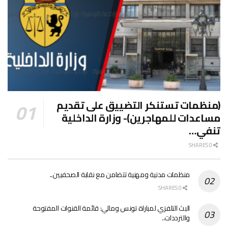
(منظمات تستنكر التضييق على تقديم
مساعدات للمهاجرين)- وزارة الداخلية
تنفي…
0 SHARES
منظمات مدنية ومهنية تتضامن مع نقابة الصحفيين..
0 SHARES
البث التلفزي لمباراة تونس ومالي: قائمة القنوات المفتوحة
والترددات..