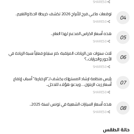
0 SHARES
توقعات ماغي فرح للأبراج 2026 تكشف خريطة الحظ والتغيير..
0 SHARES
هذه أسعار الكراس المدعم لهذا العام..
0 SHARES
ثلاث سنوات من الزيادات المرتقبة: كم ستبلغ فعلياً نسبة الزيادة في
الأجور والجرايات..؟
0 SHARES
رئيس منظمة ارشاد المستهلك يكشف لـ”الإخبارية” أسباب إرتفاع
أسعار زيت الزيتون… ويدعو هؤلاء للتدخل..
0 SHARES
هذه أسعار السيارات الشعبية في تونس لسنة 2025..
0 SHARES
حالة الطقس