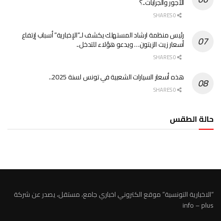
الأجور والجرايات..؟
0 SHARES
رئيس منظمة ارشاد المستهلك يكشف لـ”الإخبارية” أسباب إرتفاع
أسعار زيت الزيتون… ويدعو هؤلاء للتدخل..
0 SHARES
هذه أسعار السيارات الشعبية في تونس لسنة 2025..
0 SHARES
حالة الطقس
الطقس تونس
“الاخبارية التونسية” موقع الكتروني اخباري جامع، مستقل، يصدر عن شركة
info – plus