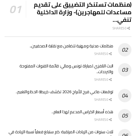
(منظمات تستنكر التضييق على تقديم
مساعدات للمهاجرين)- وزارة الداخلية
تنفي…
0 SHARES
منظمات مدنية ومهنية تتضامن مع نقابة الصحفيين..
0 SHARES
البث التلفزي لمباراة تونس ومالي: قائمة القنوات المفتوحة
والترددات..
0 SHARES
توقعات ماغي فرح للأبراج 2026 تكشف خريطة الحظ والتغيير..
0 SHARES
هذه أسعار الكراس المدعم لهذا العام..
0 SHARES
ثلاث سنوات من الزيادات المرتقبة: كم ستبلغ فعلياً نسبة الزيادة في