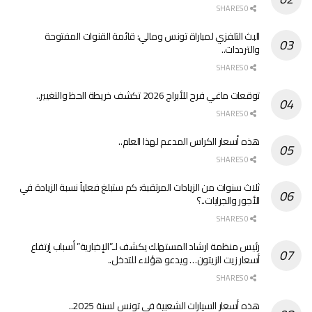
0 SHARES
البث التلفزي لمباراة تونس ومالي: قائمة القنوات المفتوحة
والترددات..
0 SHARES
توقعات ماغي فرح للأبراج 2026 تكشف خريطة الحظ والتغيير..
0 SHARES
هذه أسعار الكراس المدعم لهذا العام..
0 SHARES
ثلاث سنوات من الزيادات المرتقبة: كم ستبلغ فعلياً نسبة الزيادة في
الأجور والجرايات..؟
0 SHARES
رئيس منظمة ارشاد المستهلك يكشف لـ”الإخبارية” أسباب إرتفاع
أسعار زيت الزيتون… ويدعو هؤلاء للتدخل..
0 SHARES
هذه أسعار السيارات الشعبية في تونس لسنة 2025..