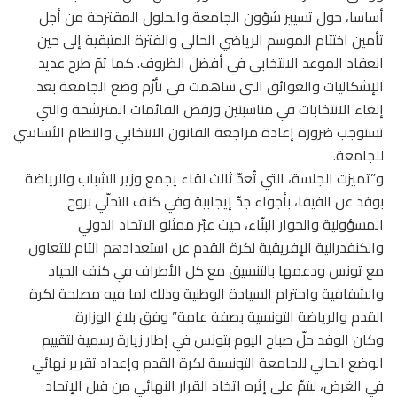
أساسا، حول تسيير شؤون الجامعة والحلول المقترحة من أجل
تأمين اختتام الموسم الرياضي الحالي والفترة المتبقية إلى حين
انعقاد الموعد الانتخابي في أفضل الظروف. كما تمّ طرح عديد
الإشكاليات والعوائق التي ساهمت في تأزّم وضع الجامعة بعد
إلغاء الانتخابات في مناسبتين ورفض القائمات المترشحة والتي
تستوجب ضرورة إعادة مراجعة القانون الانتخابي والنظام الأساسي
للجامعة.
و”تميزت الجلسة، التي تُعدّ ثالث لقاء يجمع وزير الشباب والرياضة
بوفد عن الفيفا، بأجواء جدّ إيجابية وفي كنف التحلّي بروح
المسؤولية والحوار البنّاء، حيث عبّر ممثلو الاتحاد الدولي
والكنفدرالية الإفريقية لكرة القدم عن استعدادهم التام للتعاون
مع تونس ودعمها بالتنسيق مع كل الأطراف في كنف الحياد
والشفافية واحترام السيادة الوطنية وذلك لما فيه مصلحة لكرة
القدم والرياضة التونسية بصفة عامة” وفق بلاغ الوزارة.
وكان الوفد حلّ صباح اليوم بتونس في إطار زيارة رسمية لتقييم
الوضع الحالي للجامعة التونسية لكرة القدم وإعداد تقرير نهائي
في الغرض، ليتمّ على إثره اتخاذ القرار النهائي من قبل الإتحاد